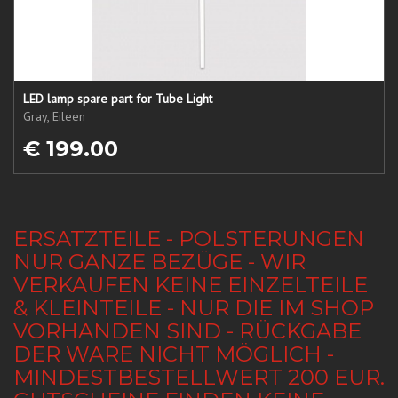
LED lamp spare part for Tube Light
Gray, Eileen
€ 199.00
ERSATZTEILE - POLSTERUNGEN
NUR GANZE BEZÜGE - WIR
VERKAUFEN KEINE EINZELTEILE
& KLEINTEILE - NUR DIE IM SHOP
VORHANDEN SIND - RÜCKGABE
DER WARE NICHT MÖGLICH -
MINDESTBESTELLWERT 200 EUR.