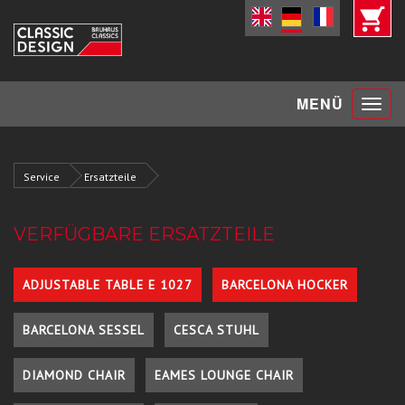
Toggle
MENÜ
navigat
Service
Ersatzteile
VERFÜGBARE ERSATZTEILE
ADJUSTABLE TABLE E 1027
BARCELONA HOCKER
BARCELONA SESSEL
CESCA STUHL
DIAMOND CHAIR
EAMES LOUNGE CHAIR