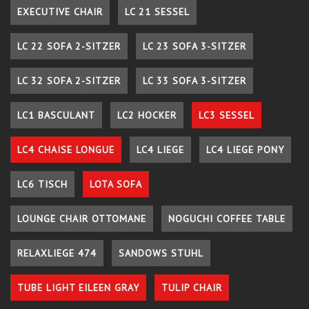
EXECUTIVE CHAIR
LC 21 SESSEL
LC 22 SOFA 2-SITZER
LC 23 SOFA 3-SITZER
LC 32 SOFA 2-SITZER
LC 33 SOFA 3-SITZER
LC1 BASCULANT
LC2 HOCKER
LC3 SESSEL
LC4 CHAISE LONGUE
LC4 LIEGE
LC4 LIEGE PONY
LC6 TISCH
LOTA SOFA
LOUNGE CHAIR OTTOMANE
NOGUCHI COFFEE TABLE
RELAXLIEGE 474
SANDOWS STUHL
TUBE LIGHT EILEEN GRAY
TULIP CHAIR