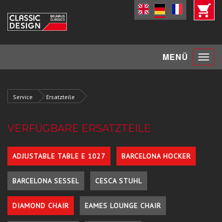
Toggle
MENÜ
navigat
Service
Ersatzteile
VERFÜGBARE ERSATZTEILE
ADJUSTABLE TABLE E 1027
BARCELONA HOCKER
BARCELONA SESSEL
CESCA STUHL
DIAMOND CHAIR
EAMES LOUNGE CHAIR