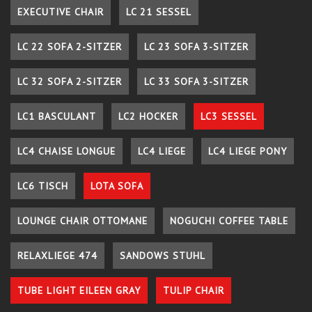
EXECUTIVE CHAIR
LC 21 SESSEL
LC 22 SOFA 2-SITZER
LC 23 SOFA 3-SITZER
LC 32 SOFA 2-SITZER
LC 33 SOFA 3-SITZER
LC1 BASCULANT
LC2 HOCKER
LC3 SESSEL
LC4 CHAISE LONGUE
LC4 LIEGE
LC4 LIEGE PONY
LC6 TISCH
LOTA SOFA
LOUNGE CHAIR OTTOMANE
NOGUCHI COFFEE TABLE
RELAXLIEGE 474
SANDOWS STUHL
TUBE LIGHT EILEEN GRAY
TULIP CHAIR