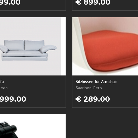
99.00
€ 899.00
fa
Sitzkissen für Armchair
ileen
Saarinen, Eero
 999.00
€ 289.00