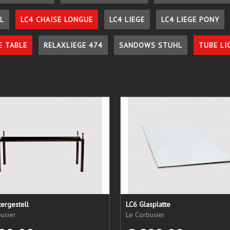
L
LC4 CHAISE LONGUE
LC4 LIEGE
LC4 LIEGE PONY
E TABLE
RELAXLIEGE 474
SANDOWS STUHL
TUBE LI
ergestell
LC6 Glasplatte
usier
Le Corbusier