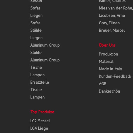
Sessel
Eames, Charles
Sofas
Mies van der Rohe
Liegen
Jacobsen, Arne
Sofas
Gray, Eileen
Stühle
Breuer, Marcel
Liegen
Aluminum Group
Über Uns
Stühle
Produktion
Aluminum Group
Material
Tische
Made in Italy
Lampen
Kunden-Feedback
Ersatzteile
AGB
Tische
Dankeschön
Lampen
Top Produkte
LC2 Sessel
LC4 Liege