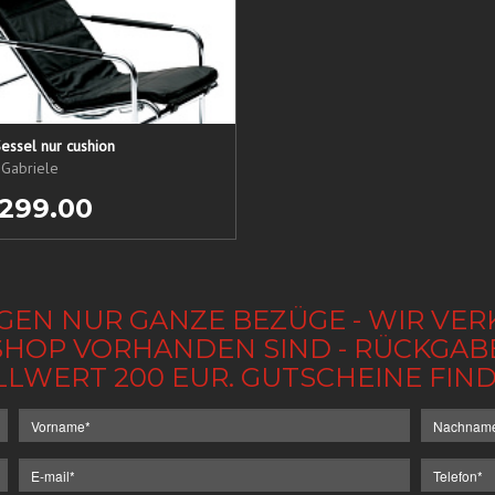
essel nur cushion
 Gabriele
 299.00
GEN NUR GANZE BEZÜGE - WIR VER
IM SHOP VORHANDEN SIND - RÜCKGA
LLWERT 200 EUR. GUTSCHEINE FI