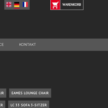
WARENKORB
CE
KONTAKT
IR
EAMES LOUNGE CHAIR
ER
LC 33 SOFA 3-SITZER