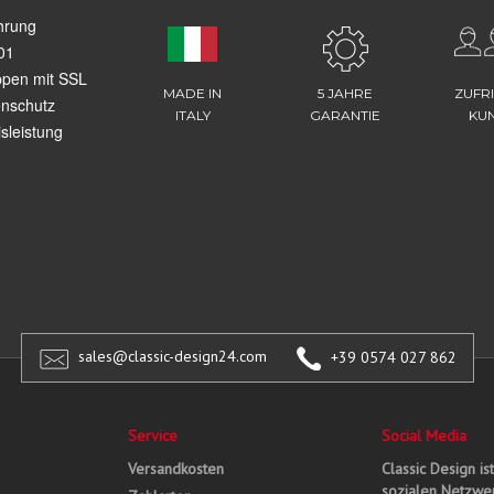
hrung
01
ppen mit SSL
MADE IN
5 JAHRE
ZUFR
enschutz
ITALY
GARANTIE
KU
sleistung
sales@classic-design24.com
+39 0574 027 862
Service
Social Media
Versandkosten
Classic Design is
sozialen Netzwer