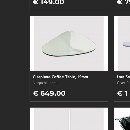
€ 149.00
€ 7
Glasplatte Coffee Table, 19mm
Lota So
Noguchi, Isamu
Gray, E
€ 649.00
€ 1