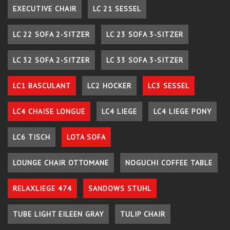
EXECUTIVE CHAIR
LC 21 SESSEL
LC 22 SOFA 2-SITZER
LC 23 SOFA 3-SITZER
LC 32 SOFA 2-SITZER
LC 33 SOFA 3-SITZER
LC1 BASCULANT
LC2 HOCKER
LC3 SESSEL
LC4 CHAISE LONGUE
LC4 LIEGE
LC4 LIEGE PONY
LC6 TISCH
LOTA SOFA
LOUNGE CHAIR OTTOMANE
NOGUCHI COFFEE TABLE
RELAXLIEGE 474
SANDOWS STUHL
TUBE LIGHT EILEEN GRAY
TULIP CHAIR