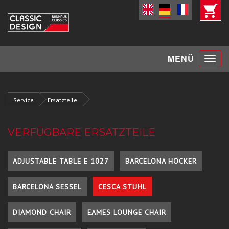
Toggle
MENÜ
navigat
Service
Ersatzteile
VERFÜGBARE ERSATZTEILE
ADJUSTABLE TABLE E 1027
BARCELONA HOCKER
BARCELONA SESSEL
CESCA STUHL
DIAMOND CHAIR
EAMES LOUNGE CHAIR