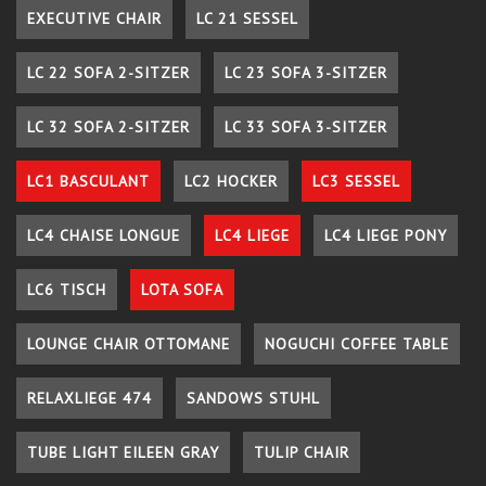
EXECUTIVE CHAIR
LC 21 SESSEL
LC 22 SOFA 2-SITZER
LC 23 SOFA 3-SITZER
LC 32 SOFA 2-SITZER
LC 33 SOFA 3-SITZER
LC1 BASCULANT
LC2 HOCKER
LC3 SESSEL
LC4 CHAISE LONGUE
LC4 LIEGE
LC4 LIEGE PONY
LC6 TISCH
LOTA SOFA
LOUNGE CHAIR OTTOMANE
NOGUCHI COFFEE TABLE
RELAXLIEGE 474
SANDOWS STUHL
TUBE LIGHT EILEEN GRAY
TULIP CHAIR