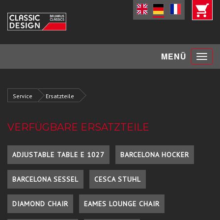
Toggle
MENÜ
navigat
Service
Ersatzteile
VERFÜGBARE ERSATZTEILE
ADJUSTABLE TABLE E 1027
BARCELONA HOCKER
BARCELONA SESSEL
CESCA STUHL
DIAMOND CHAIR
EAMES LOUNGE CHAIR