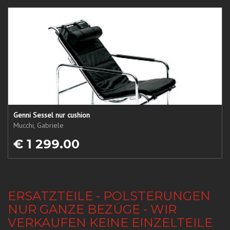
Genni Sessel nur cushion
Mucchi, Gabriele
€ 1 299.00
ERSATZTEILE - POLSTERUNGEN
NUR GANZE BEZÜGE - WIR
VERKAUFEN KEINE EINZELTEILE