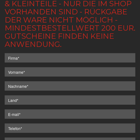
& KLEINTEILE - NUR DIE IM SHOP
VORHANDEN SIND - RÜCKGABE
DER WARE NICHT MÖGLICH -
MINDESTBESTELLWERT 200 EUR.
GUTSCHEINE FINDEN KEINE
ANWENDUNG.