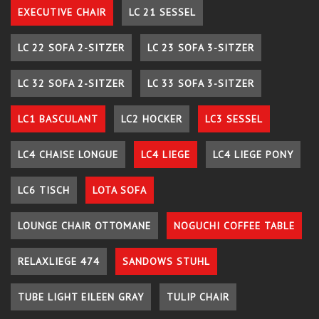
EXECUTIVE CHAIR
LC 21 SESSEL
LC 22 SOFA 2-SITZER
LC 23 SOFA 3-SITZER
LC 32 SOFA 2-SITZER
LC 33 SOFA 3-SITZER
LC1 BASCULANT
LC2 HOCKER
LC3 SESSEL
LC4 CHAISE LONGUE
LC4 LIEGE
LC4 LIEGE PONY
LC6 TISCH
LOTA SOFA
LOUNGE CHAIR OTTOMANE
NOGUCHI COFFEE TABLE
RELAXLIEGE 474
SANDOWS STUHL
TUBE LIGHT EILEEN GRAY
TULIP CHAIR