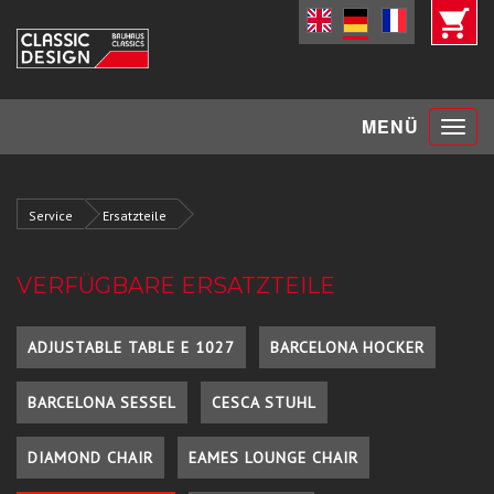
Toggle
MENÜ
navigat
Service
Ersatzteile
VERFÜGBARE ERSATZTEILE
ADJUSTABLE TABLE E 1027
BARCELONA HOCKER
BARCELONA SESSEL
CESCA STUHL
DIAMOND CHAIR
EAMES LOUNGE CHAIR