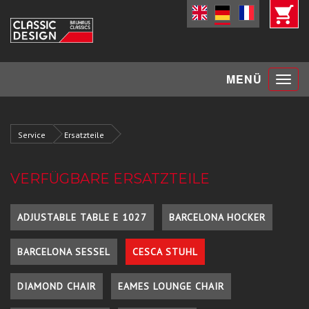
Toggle
MENÜ
navigat
Service
Ersatzteile
VERFÜGBARE ERSATZTEILE
ADJUSTABLE TABLE E 1027
BARCELONA HOCKER
BARCELONA SESSEL
CESCA STUHL
DIAMOND CHAIR
EAMES LOUNGE CHAIR