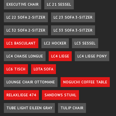
EXECUTIVE CHAIR
LC 21 SESSEL
LC 22 SOFA 2-SITZER
LC 23 SOFA 3-SITZER
LC 32 SOFA 2-SITZER
LC 33 SOFA 3-SITZER
LC1 BASCULANT
LC2 HOCKER
LC3 SESSEL
LC4 CHAISE LONGUE
LC4 LIEGE
LC4 LIEGE PONY
LC6 TISCH
LOTA SOFA
LOUNGE CHAIR OTTOMANE
NOGUCHI COFFEE TABLE
RELAXLIEGE 474
SANDOWS STUHL
TUBE LIGHT EILEEN GRAY
TULIP CHAIR