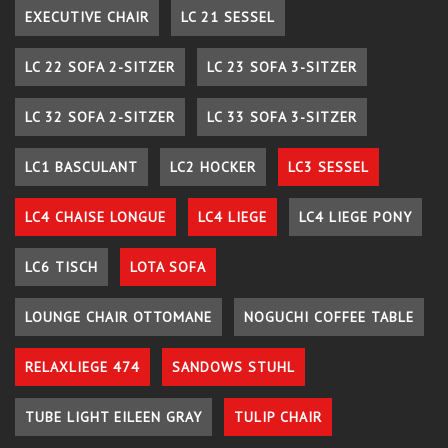
EXECUTIVE CHAIR
LC 21 SESSEL
LC 22 SOFA 2-SITZER
LC 23 SOFA 3-SITZER
LC 32 SOFA 2-SITZER
LC 33 SOFA 3-SITZER
LC1 BASCULANT
LC2 HOCKER
LC3 SESSEL
LC4 CHAISE LONGUE
LC4 LIEGE
LC4 LIEGE PONY
LC6 TISCH
LOTA SOFA
LOUNGE CHAIR OTTOMANE
NOGUCHI COFFEE TABLE
RELAXLIEGE 474
SANDOWS STUHL
TUBE LIGHT EILEEN GRAY
TULIP CHAIR