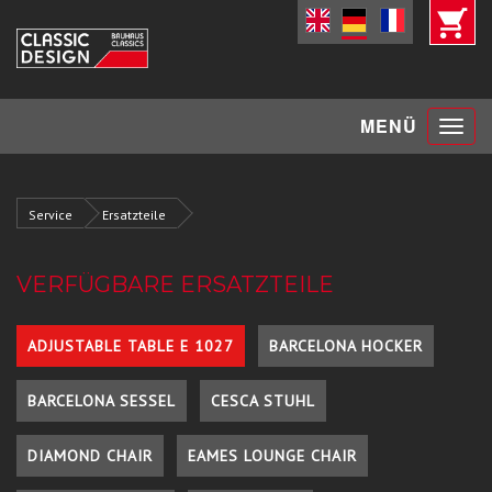
Toggle
MENÜ
navigat
Service
Ersatzteile
VERFÜGBARE ERSATZTEILE
ADJUSTABLE TABLE E 1027
BARCELONA HOCKER
BARCELONA SESSEL
CESCA STUHL
DIAMOND CHAIR
EAMES LOUNGE CHAIR