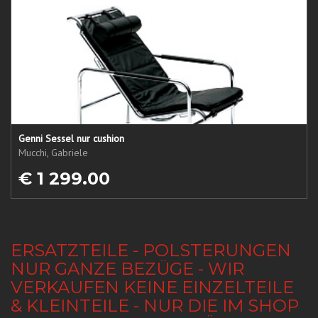
Genni Sessel nur cushion
Mucchi, Gabriele
€ 1 299.00
ERSATZTEILE - POLSTERUNGEN
NUR GANZE BEZÜGE - WIR
VERKAUFEN KEINE EINZELTEILE
& KLEINTEILE - NUR DIE IM SHOP