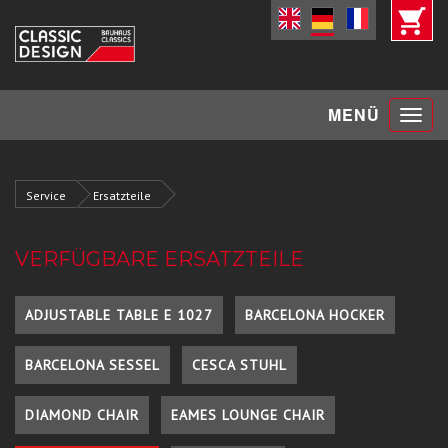
Toggle
MENÜ
navigat
Service
Ersatzteile
VERFÜGBARE ERSATZTEILE
ADJUSTABLE TABLE E 1027
BARCELONA HOCKER
BARCELONA SESSEL
CESCA STUHL
DIAMOND CHAIR
EAMES LOUNGE CHAIR