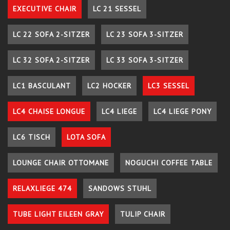
EXECUTIVE CHAIR
LC 21 SESSEL
LC 22 SOFA 2-SITZER
LC 23 SOFA 3-SITZER
LC 32 SOFA 2-SITZER
LC 33 SOFA 3-SITZER
LC1 BASCULANT
LC2 HOCKER
LC3 SESSEL
LC4 CHAISE LONGUE
LC4 LIEGE
LC4 LIEGE PONY
LC6 TISCH
LOTA SOFA
LOUNGE CHAIR OTTOMANE
NOGUCHI COFFEE TABLE
RELAXLIEGE 474
SANDOWS STUHL
TUBE LIGHT EILEEN GRAY
TULIP CHAIR