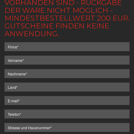
VORHANDEN SIND - RÜCKGABE
DER WARE NICHT MÖGLICH -
MINDESTBESTELLWERT 200 EUR.
GUTSCHEINE FINDEN KEINE
ANWENDUNG.