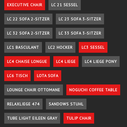
EXECUTIVE CHAIR
LC 21 SESSEL
LC 22 SOFA 2-SITZER
LC 23 SOFA 3-SITZER
LC 32 SOFA 2-SITZER
LC 33 SOFA 3-SITZER
LC1 BASCULANT
LC2 HOCKER
LC3 SESSEL
LC4 CHAISE LONGUE
LC4 LIEGE
LC4 LIEGE PONY
LC6 TISCH
LOTA SOFA
LOUNGE CHAIR OTTOMANE
NOGUCHI COFFEE TABLE
RELAXLIEGE 474
SANDOWS STUHL
TUBE LIGHT EILEEN GRAY
TULIP CHAIR