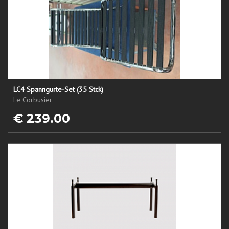
LC4 Spanngurte-Set (35 Stck)
Le Corbusier
€ 239.00