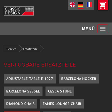
Toggle
MENÜ
navigat
Service
Ersatzteile
VERFÜGBARE ERSATZTEILE
ADJUSTABLE TABLE E 1027
BARCELONA HOCKER
BARCELONA SESSEL
CESCA STUHL
DIAMOND CHAIR
EAMES LOUNGE CHAIR