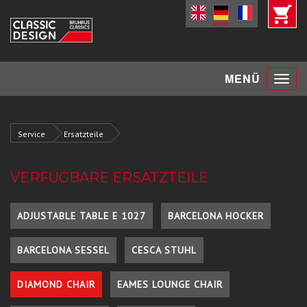
Toggle
MENÜ
navigat
Service
Ersatzteile
VERFÜGBARE ERSATZTEILE
ADJUSTABLE TABLE E 1027
BARCELONA HOCKER
BARCELONA SESSEL
CESCA STUHL
DIAMOND CHAIR
EAMES LOUNGE CHAIR