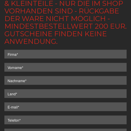
& KLEINTEILE - NUR DIE IM SHOP
VORHANDEN SIND - RÜCKGABE
DER WARE NICHT MÖGLICH -
MINDESTBESTELLWERT 200 EUR.
GUTSCHEINE FINDEN KEINE
ANWENDUNG.