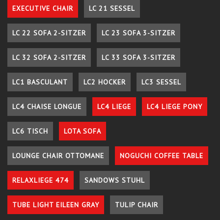
EXECUTIVE CHAIR
LC 21 SESSEL
LC 22 SOFA 2-SITZER
LC 23 SOFA 3-SITZER
LC 32 SOFA 2-SITZER
LC 33 SOFA 3-SITZER
LC1 BASCULANT
LC2 HOCKER
LC3 SESSEL
LC4 CHAISE LONGUE
LC4 LIEGE
LC4 LIEGE PONY
LC6 TISCH
LOTA SOFA
LOUNGE CHAIR OTTOMANE
NOGUCHI COFFEE TABLE
RELAXLIEGE 474
SANDOWS STUHL
TUBE LIGHT EILEEN GRAY
TULIP CHAIR