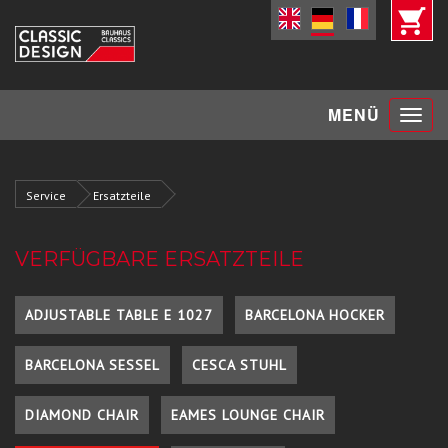
Toggle
MENÜ
navigat
Service
Ersatzteile
VERFÜGBARE ERSATZTEILE
ADJUSTABLE TABLE E 1027
BARCELONA HOCKER
BARCELONA SESSEL
CESCA STUHL
DIAMOND CHAIR
EAMES LOUNGE CHAIR