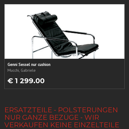
Genni Sessel nur cushion
Mucchi, Gabriele
€ 1 299.00
ERSATZTEILE - POLSTERUNGEN
NUR GANZE BEZÜGE - WIR
VERKAUFEN KEINE EINZELTEILE