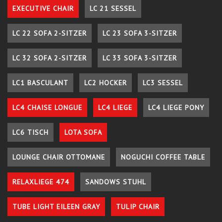
EXECUTIVE CHAIR
LC 21 SESSEL
LC 22 SOFA 2-SITZER
LC 23 SOFA 3-SITZER
LC 32 SOFA 2-SITZER
LC 33 SOFA 3-SITZER
LC1 BASCULANT
LC2 HOCKER
LC3 SESSEL
LC4 CHAISE LONGUE
LC4 LIEGE
LC4 LIEGE PONY
LC6 TISCH
LOTA SOFA
LOUNGE CHAIR OTTOMANE
NOGUCHI COFFEE TABLE
RELAXLIEGE 474
SANDOWS STUHL
TUBE LIGHT EILEEN GRAY
TULIP CHAIR