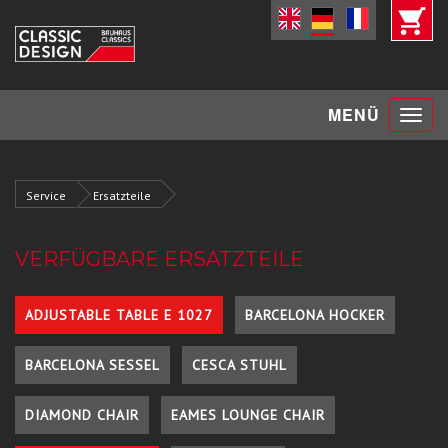
Toggle
MENÜ
navigat
Service
Ersatzteile
VERFÜGBARE ERSATZTEILE
ADJUSTABLE TABLE E 1027
BARCELONA HOCKER
BARCELONA SESSEL
CESCA STUHL
DIAMOND CHAIR
EAMES LOUNGE CHAIR