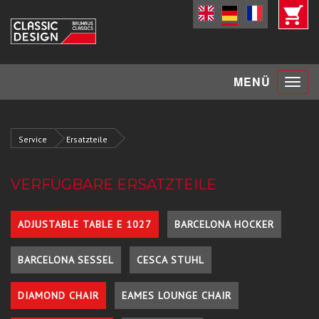
Toggle
MENÜ
navigat
Service
Ersatzteile
VERFÜGBARE ERSATZTEILE
ADJUSTABLE TABLE E 1027
BARCELONA HOCKER
BARCELONA SESSEL
CESCA STUHL
DIAMOND CHAIR
EAMES LOUNGE CHAIR