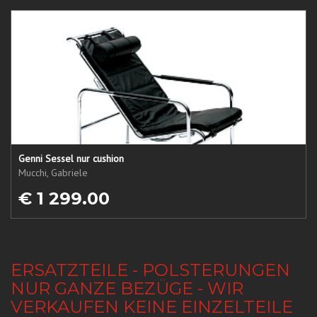
Genni Sessel nur cushion
Mucchi, Gabriele
€ 1 299.00
ERSATZTEILE - POLSTERUNGEN
NUR GANZE BEZÜGE - WIR
VERKAUFEN KEINE EINZELTEILE