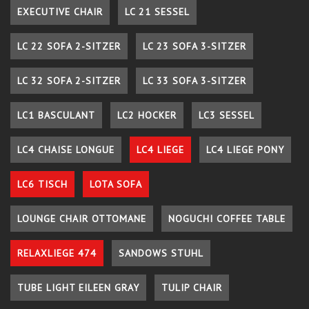
EXECUTIVE CHAIR
LC 21 SESSEL
LC 22 SOFA 2-SITZER
LC 23 SOFA 3-SITZER
LC 32 SOFA 2-SITZER
LC 33 SOFA 3-SITZER
LC1 BASCULANT
LC2 HOCKER
LC3 SESSEL
LC4 CHAISE LONGUE
LC4 LIEGE
LC4 LIEGE PONY
LC6 TISCH
LOTA SOFA
LOUNGE CHAIR OTTOMANE
NOGUCHI COFFEE TABLE
RELAXLIEGE 474
SANDOWS STUHL
TUBE LIGHT EILEEN GRAY
TULIP CHAIR