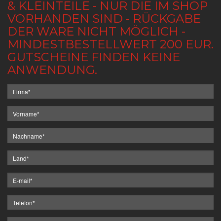
& KLEINTEILE - NUR DIE IM SHOP
VORHANDEN SIND - RÜCKGABE
DER WARE NICHT MÖGLICH -
MINDESTBESTELLWERT 200 EUR.
GUTSCHEINE FINDEN KEINE
ANWENDUNG.