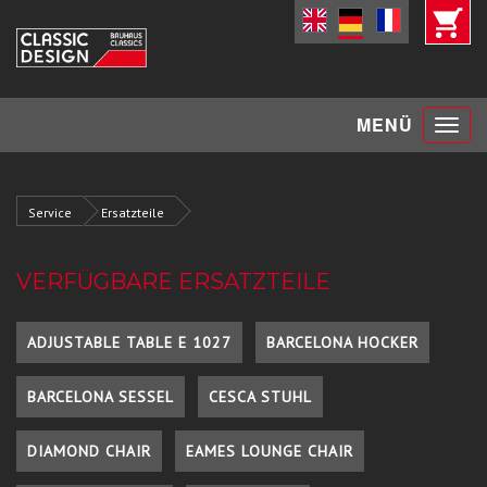
Toggle
MENÜ
navigat
Service
Ersatzteile
VERFÜGBARE ERSATZTEILE
ADJUSTABLE TABLE E 1027
BARCELONA HOCKER
BARCELONA SESSEL
CESCA STUHL
DIAMOND CHAIR
EAMES LOUNGE CHAIR