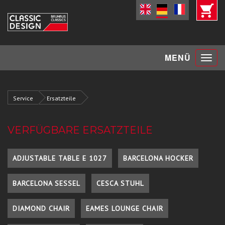
Toggle
MENÜ
navigat
Service
Ersatzteile
VERFÜGBARE ERSATZTEILE
ADJUSTABLE TABLE E 1027
BARCELONA HOCKER
BARCELONA SESSEL
CESCA STUHL
DIAMOND CHAIR
EAMES LOUNGE CHAIR