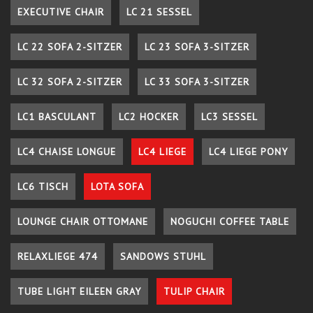
EXECUTIVE CHAIR
LC 21 SESSEL
LC 22 SOFA 2-SITZER
LC 23 SOFA 3-SITZER
LC 32 SOFA 2-SITZER
LC 33 SOFA 3-SITZER
LC1 BASCULANT
LC2 HOCKER
LC3 SESSEL
LC4 CHAISE LONGUE
LC4 LIEGE
LC4 LIEGE PONY
LC6 TISCH
LOTA SOFA
LOUNGE CHAIR OTTOMANE
NOGUCHI COFFEE TABLE
RELAXLIEGE 474
SANDOWS STUHL
TUBE LIGHT EILEEN GRAY
TULIP CHAIR