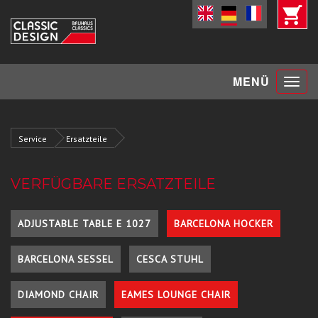
Toggle
MENÜ
navigat
Service
Ersatzteile
VERFÜGBARE ERSATZTEILE
ADJUSTABLE TABLE E 1027
BARCELONA HOCKER
BARCELONA SESSEL
CESCA STUHL
DIAMOND CHAIR
EAMES LOUNGE CHAIR