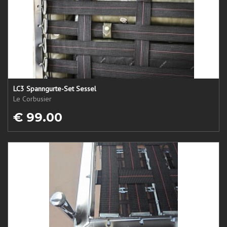
LC3 Spanngurte-Set Sessel
Le Corbusier
€ 99.00