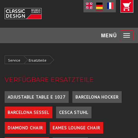
Toggle
MENÜ
navigat
Service
Ersatzteile
VERFÜGBARE ERSATZTEILE
ADJUSTABLE TABLE E 1027
BARCELONA HOCKER
BARCELONA SESSEL
CESCA STUHL
DIAMOND CHAIR
EAMES LOUNGE CHAIR