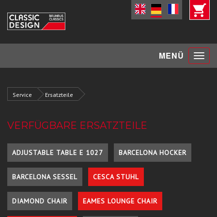
Toggle
MENÜ
navigat
Service
Ersatzteile
VERFÜGBARE ERSATZTEILE
ADJUSTABLE TABLE E 1027
BARCELONA HOCKER
BARCELONA SESSEL
CESCA STUHL
DIAMOND CHAIR
EAMES LOUNGE CHAIR