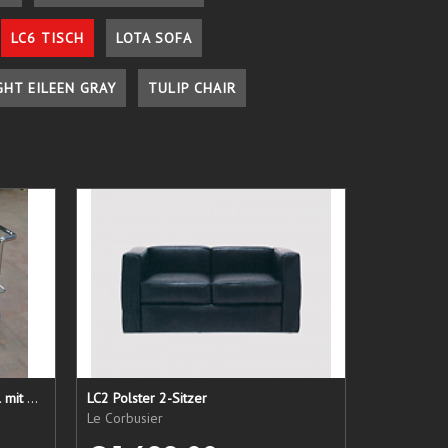
LC6 TISCH
LOTA SOFA
GHT EILEEN GRAY
TULIP CHAIR
LC 21 Sessel nur das Untergestell mit elastischen Straps
LC2 Polster 2-Sitzer
Le Corbusier