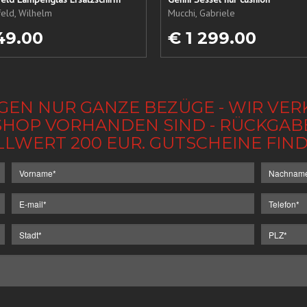
eld, Wilhelm
Mucchi, Gabriele
49.00
€ 1 299.00
GEN NUR GANZE BEZÜGE - WIR VER
IM SHOP VORHANDEN SIND - RÜCKGA
LLWERT 200 EUR. GUTSCHEINE FI