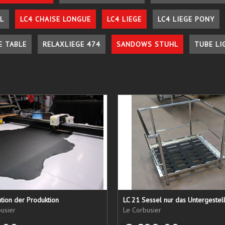
L
LC4 CHAISE LONGUE
LC4 LIEGE
LC4 LIEGE PONY
E TABLE
RELAXLIEGE 474
SANDOWS STUHL
TUBE LI
tion der Produktion
usier
Le Corbusier