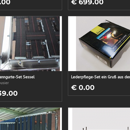
.00
€ 699.00
anngurte-Set Sessel
usier
€ 0.00
39.00