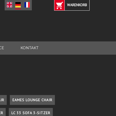
WARENKORB
CE
KONTAKT
IR
EAMES LOUNGE CHAIR
ER
LC 33 SOFA 3-SITZER