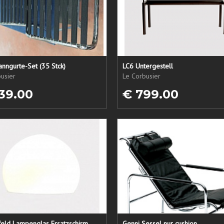
nngurte-Set (35 Stck)
LC6 Untergestell
usier
Le Corbusier
39.00
€ 799.00
eld Lampenglas Ersatzschirm
Genni Sessel nur cushion