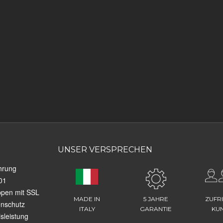
UNSER VERSPRECHEN
hrung
01
ppen mit SSL
MADE IN
5 JAHRE
ZUFR
enschutz
ITALY
GARANTIE
KU
sleistung