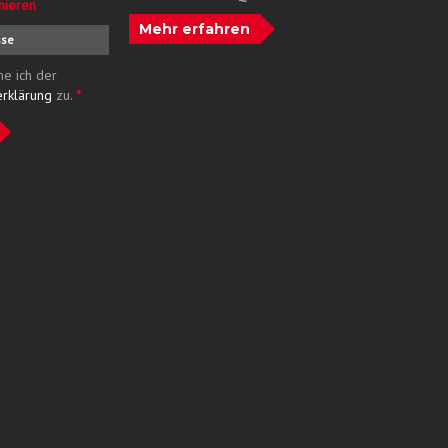
nieren
Mehr erfahren
me ich der
erklärung
zu.
*