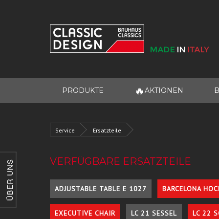
🔥
PRODUKTE
AKTIONEN
B
Service
Ersatzteile
VERFÜGBARE ERSATZTEILE
ÜBER UNS
ADJUSTABLE TABLE E 1027
BARCELONA HOC
EXECUTIVE CHAIR
LC 21 SESSEL
LC 22 