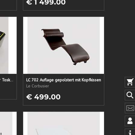
€ 1 499.00
Lederpflege-Set ein Gruß aus der Toskana...
LC 702 Auflage gepolstert mit Kopfkissen
Le Corbusier
€ 499.00