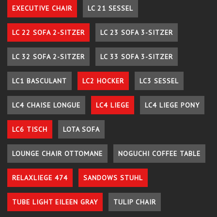
EXECUTIVE CHAIR
LC 21 SESSEL
LC 22 SOFA 2-SITZER
LC 23 SOFA 3-SITZER
LC 32 SOFA 2-SITZER
LC 33 SOFA 3-SITZER
LC1 BASCULANT
LC2 HOCKER
LC3 SESSEL
LC4 CHAISE LONGUE
LC4 LIEGE
LC4 LIEGE PONY
LC6 TISCH
LOTA SOFA
LOUNGE CHAIR OTTOMANE
NOGUCHI COFFEE TABLE
RELAXLIEGE 474
SANDOWS STUHL
TUBE LIGHT EILEEN GRAY
TULIP CHAIR