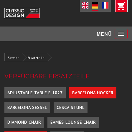
Toggle
MENÜ
navigat
Service
Ersatzteile
VERFÜGBARE ERSATZTEILE
ADJUSTABLE TABLE E 1027
BARCELONA HOCKER
BARCELONA SESSEL
CESCA STUHL
DIAMOND CHAIR
EAMES LOUNGE CHAIR