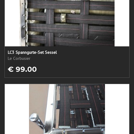
LC3 Spanngurte-Set Sessel
Le Corbusier
€ 99.00