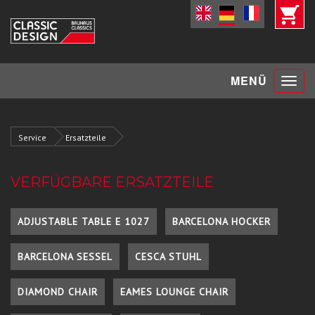
Toggle
MENÜ
navigat
Service
Ersatzteile
VERFÜGBARE ERSATZTEILE
ADJUSTABLE TABLE E 1027
BARCELONA HOCKER
BARCELONA SESSEL
CESCA STUHL
DIAMOND CHAIR
EAMES LOUNGE CHAIR