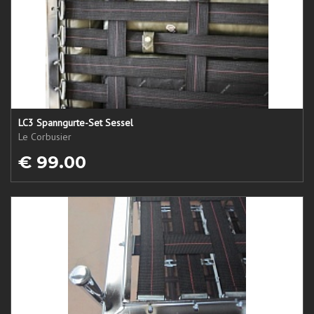
LC3 Spanngurte-Set Sessel
Le Corbusier
€ 99.00