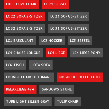
EXECUTIVE CHAIR
LC 21 SESSEL
LC 22 SOFA 2-SITZER
LC 23 SOFA 3-SITZER
LC 32 SOFA 2-SITZER
LC 33 SOFA 3-SITZER
LC1 BASCULANT
LC2 HOCKER
LC3 SESSEL
LC4 CHAISE LONGUE
LC4 LIEGE
LC4 LIEGE PONY
LC6 TISCH
LOTA SOFA
LOUNGE CHAIR OTTOMANE
NOGUCHI COFFEE TABLE
RELAXLIEGE 474
SANDOWS STUHL
TUBE LIGHT EILEEN GRAY
TULIP CHAIR