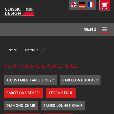
Toggle
MENÜ
navigat
Service
Ersatzteile
VERFÜGBARE ERSATZTEILE
ADJUSTABLE TABLE E 1027
BARCELONA HOCKER
BARCELONA SESSEL
CESCA STUHL
DIAMOND CHAIR
EAMES LOUNGE CHAIR