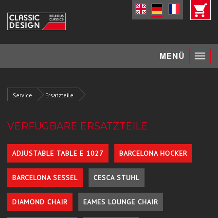
Toggle
MENÜ
navigat
Service
Ersatzteile
VERFÜGBARE ERSATZTEILE
ADJUSTABLE TABLE E 1027
BARCELONA HOCKER
BARCELONA SESSEL
CESCA STUHL
DIAMOND CHAIR
EAMES LOUNGE CHAIR