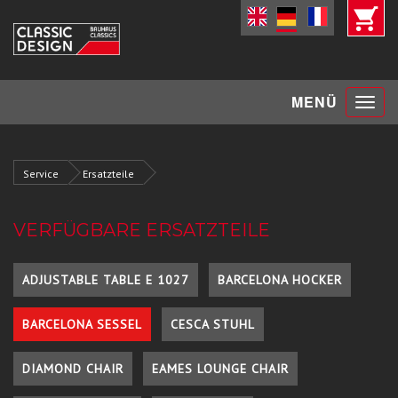
Toggle
MENÜ
navigat
Service
Ersatzteile
VERFÜGBARE ERSATZTEILE
ADJUSTABLE TABLE E 1027
BARCELONA HOCKER
BARCELONA SESSEL
CESCA STUHL
DIAMOND CHAIR
EAMES LOUNGE CHAIR