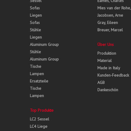
Sessel
Eames, Charles
Sofas
Mies van der Rohe
Liegen
Jacobsen, Arne
Sofas
Gray, Eileen
Stühle
Breuer, Marcel
Liegen
Aluminum Group
Über Uns
Stühle
Produktion
Aluminum Group
Material
Tische
Made in Italy
Lampen
Kunden-Feedback
Ersatzteile
AGB
Tische
Dankeschön
Lampen
Top Produkte
LC2 Sessel
LC4 Liege