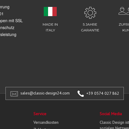
hrung
01
ppen mit SSL
MADE IN
5 JAHRE
ZUFR
enschutz
ITALY
GARANTIE
KU
sleistung
sales@classic-design24.com
+39 0574 027 862
Service
Social Media
Versandkosten
Classic Design is
sozialen Netzwer