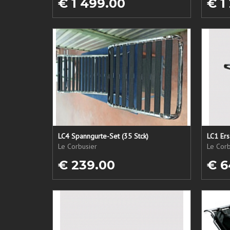
€ 1 499.00
€ 1
LC4 Spanngurte-Set (35 Stck)
Le Corbusier
Le Corb
€ 239.00
€ 6