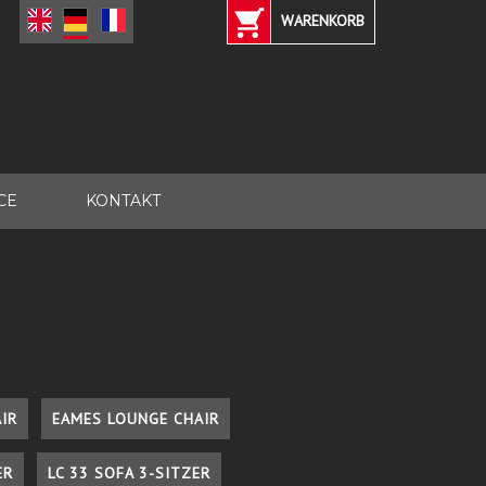
WARENKORB
CE
KONTAKT
IR
EAMES LOUNGE CHAIR
ER
LC 33 SOFA 3-SITZER