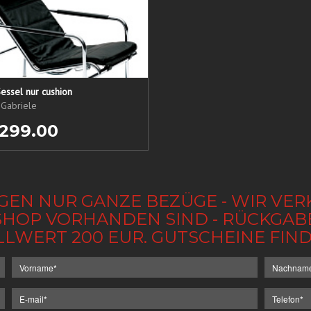
essel nur cushion
 Gabriele
 299.00
GEN NUR GANZE BEZÜGE - WIR VER
IM SHOP VORHANDEN SIND - RÜCKGA
LLWERT 200 EUR. GUTSCHEINE FI