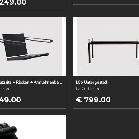
 249.00
LC1 Ersatzsitz + Rücken + Armlehnenbänder
LC6 Untergestell
usier
Le Corbusier
49.00
€ 799.00