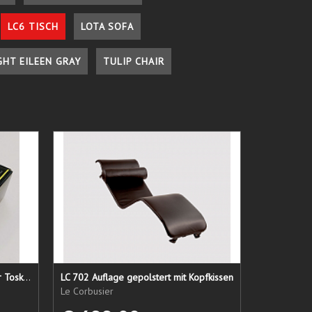
LC6 TISCH
LOTA SOFA
GHT EILEEN GRAY
TULIP CHAIR
Lederpflege-Set ein Gruß aus der Toskana...
LC 702 Auflage gepolstert mit Kopfkissen
Le Corbusier