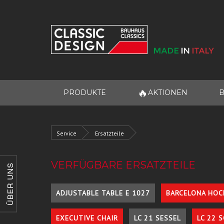
🔥
PRODUKTE
AKTIONEN
B
Service
Ersatzteile
VERFÜGBARE ERSATZTEILE
ÜBER UNS
ADJUSTABLE TABLE E 1027
BARCELONA HOC
EXECUTIVE CHAIR
LC 21 SESSEL
LC 22 