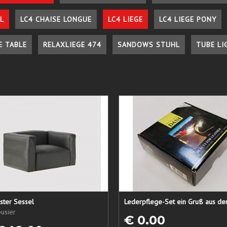
L
LC4 CHAISE LONGUE
LC4 LIEGE
LC4 LIEGE PONY
E TABLE
RELAXLIEGE 474
SANDOWS STUHL
TUBE LI
ster Sessel
usier
€ 0.00