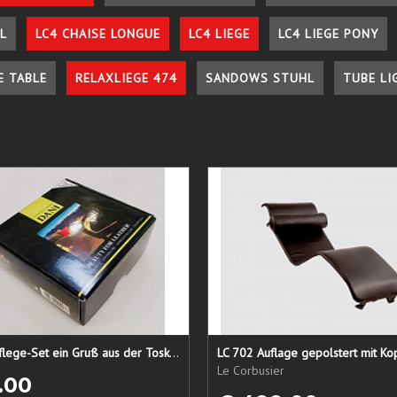
L
LC4 CHAISE LONGUE
LC4 LIEGE
LC4 LIEGE PONY
E TABLE
RELAXLIEGE 474
SANDOWS STUHL
TUBE LI
Lederpflege-Set ein Gruß aus der Toskana...
LC 702 Auflage gepolstert mit Ko
Le Corbusier
.00