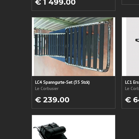
€ 1 499.00
LC4 Spanngurte-Set (35 Stck)
Le Corbusier
Le Corb
€ 239.00
€ 6