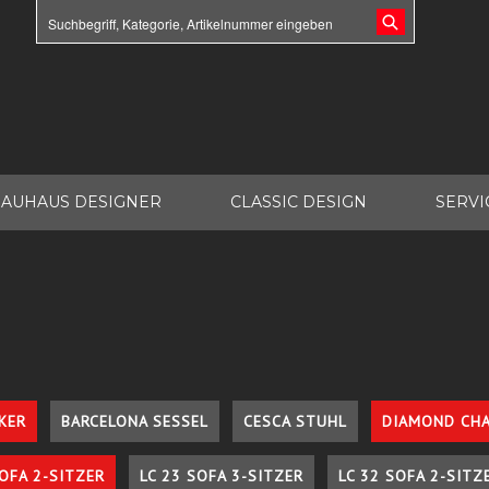
AUHAUS DESIGNER
CLASSIC DESIGN
SERVI
KER
BARCELONA SESSEL
CESCA STUHL
DIAMOND CHA
SOFA 2-SITZER
LC 23 SOFA 3-SITZER
LC 32 SOFA 2-SITZ