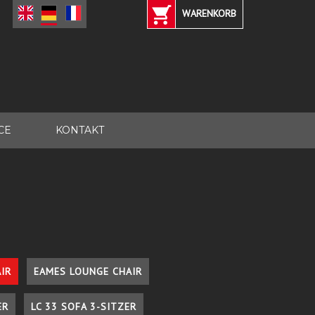
WARENKORB
CE
KONTAKT
IR
EAMES LOUNGE CHAIR
ER
LC 33 SOFA 3-SITZER