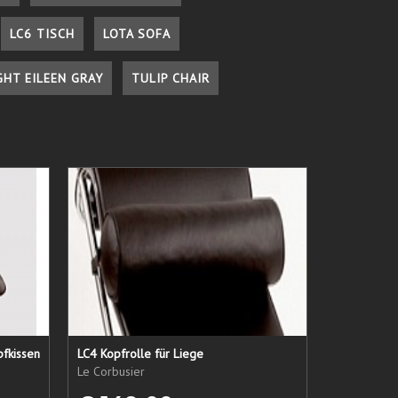
LC6 TISCH
LOTA SOFA
GHT EILEEN GRAY
TULIP CHAIR
pfkissen
LC4 Kopfrolle für Liege
Le Corbusier