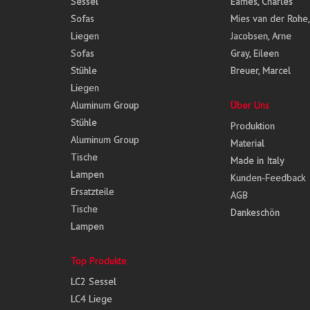
Sessel
Eames, Charles
Sofas
Mies van der Rohe
Liegen
Jacobsen, Arne
Sofas
Gray, Eileen
Stühle
Breuer, Marcel
Liegen
Aluminum Group
Über Uns
Stühle
Produktion
Aluminum Group
Material
Tische
Made in Italy
Lampen
Kunden-Feedback
Ersatzteile
AGB
Tische
Dankeschön
Lampen
Top Produkte
LC2 Sessel
LC4 Liege