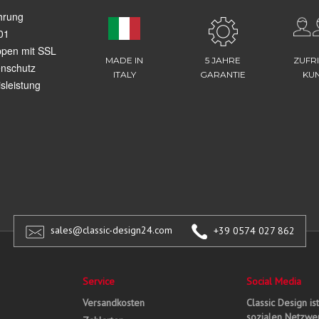
hrung
01
ppen mit SSL
MADE IN
5 JAHRE
ZUFR
enschutz
ITALY
GARANTIE
KU
sleistung
sales@classic-design24.com
+39 0574 027 862
Service
Social Media
Versandkosten
Classic Design is
sozialen Netzwer