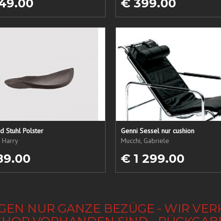
49.00
€ 399.00
 Stuhl Polster
Genni Sessel nur cushion
, Harry
Mucchi, Gabriele
89.00
€ 1 299.00
GEN NUR GANZE BEZÜGE - WIR VER