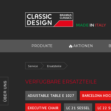
🔥
PRODUKTE
AKTIONEN
B
Service
Ersatzteile
VERFÜGBARE ERSATZTEILE
ÜBER UNS
ADJUSTABLE TABLE E 1027
BARCELONA HOC
EXECUTIVE CHAIR
LC 21 SESSEL
LC 22 