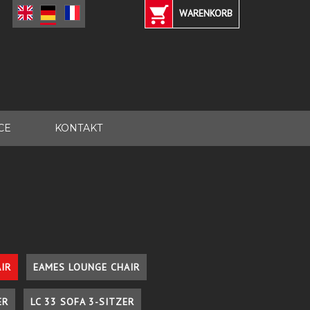
WARENKORB
CE
KONTAKT
IR
EAMES LOUNGE CHAIR
ER
LC 33 SOFA 3-SITZER