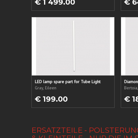
€ 1 499.00
€ 6
LED lamp spare part for Tube Light
Diamond
Gray, Eileen
Bertoia
€ 199.00
€ 1
ERSATZTEILE - POLSTERUN