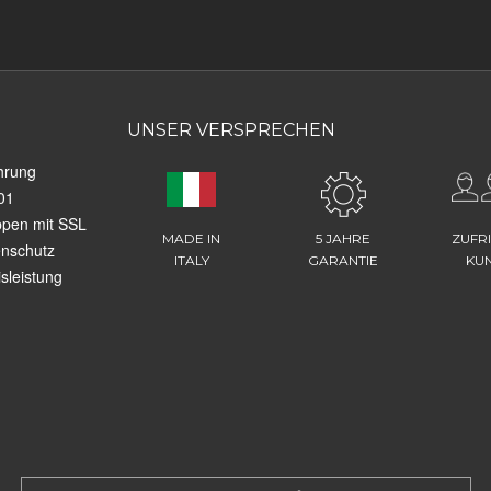
UNSER VERSPRECHEN
hrung
01
ppen mit SSL
MADE IN
5 JAHRE
ZUFR
enschutz
ITALY
GARANTIE
KU
sleistung