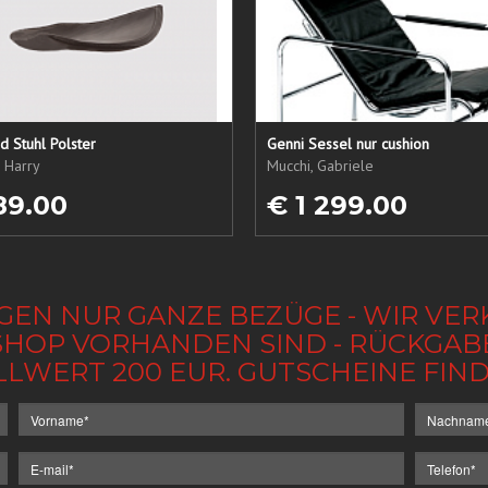
 Stuhl Polster
Genni Sessel nur cushion
, Harry
Mucchi, Gabriele
89.00
€ 1 299.00
GEN NUR GANZE BEZÜGE - WIR VER
IM SHOP VORHANDEN SIND - RÜCKGA
LLWERT 200 EUR. GUTSCHEINE FI