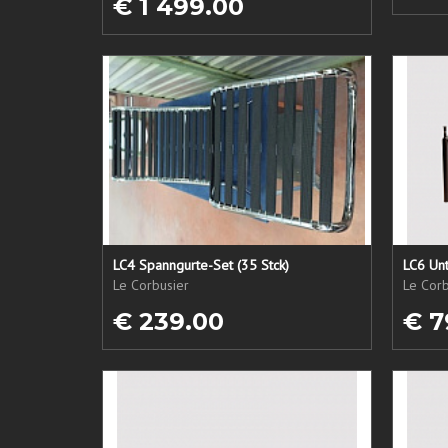
€ 1 499.00
LC4 Spanngurte-Set (35 Stck)
LC6 Unt
Le Corbusier
Le Corb
€ 239.00
€ 7