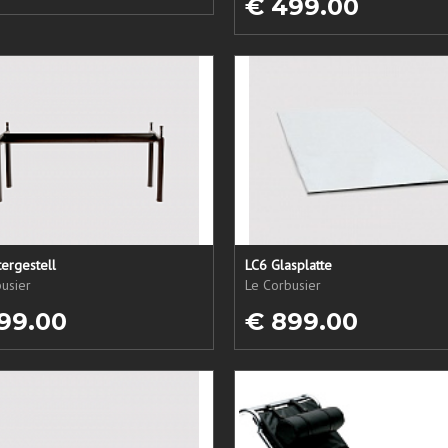
€ 499.00
ergestell
LC6 Glasplatte
usier
Le Corbusier
99.00
€ 899.00