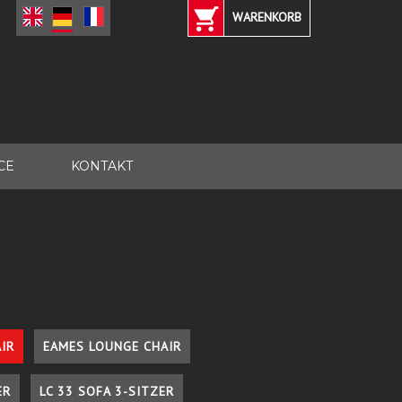
WARENKORB
CE
KONTAKT
IR
EAMES LOUNGE CHAIR
ER
LC 33 SOFA 3-SITZER