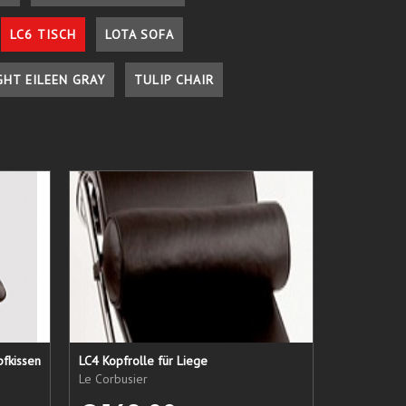
LC6 TISCH
LOTA SOFA
GHT EILEEN GRAY
TULIP CHAIR
pfkissen
LC4 Kopfrolle für Liege
Le Corbusier