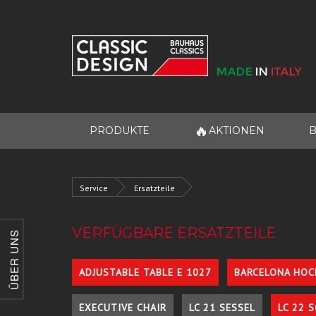
🔥
PRODUKTE
AKTIONEN
B
Service
Ersatzteile
VERFÜGBARE ERSATZTEILE
ÜBER UNS
ADJUSTABLE TABLE E 1027
BARCELONA HOC
EXECUTIVE CHAIR
LC 21 SESSEL
LC 22 