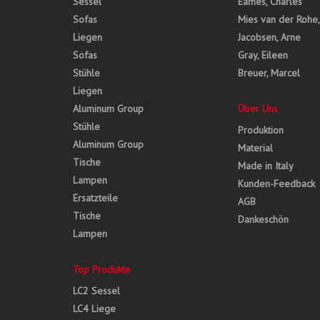
Sessel
Eames, Charles
Sofas
Mies van der Rohe
Liegen
Jacobsen, Arne
Sofas
Gray, Eileen
Stühle
Breuer, Marcel
Liegen
Aluminum Group
Über Uns
Stühle
Produktion
Aluminum Group
Material
Tische
Made in Italy
Lampen
Kunden-Feedback
Ersatzteile
AGB
Tische
Dankeschön
Lampen
Top Produkte
LC2 Sessel
LC4 Liege