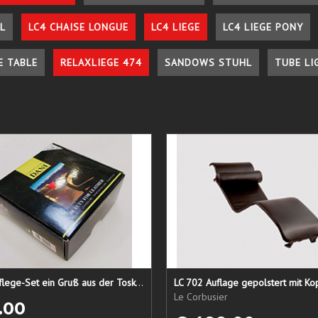
L
LC4 CHAISE LONGUE
LC4 LIEGE
LC4 LIEGE PONY
E TABLE
RELAXLIEGE 474
SANDOWS STUHL
TUBE LI
Lederpflege-Set ein Gruß aus der Toskana...
LC 702 Auflage gepolstert mit Ko
Le Corbusier
.00