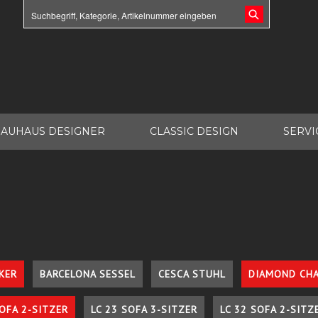
AUHAUS DESIGNER
CLASSIC DESIGN
SERVI
KER
BARCELONA SESSEL
CESCA STUHL
DIAMOND CHA
SOFA 2-SITZER
LC 23 SOFA 3-SITZER
LC 32 SOFA 2-SITZ