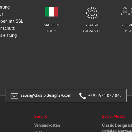
hrung
01
ppen mit SSL
MADE IN
5 JAHRE
ZUFR
enschutz
ITALY
GARANTIE
KU
sleistung
sales@classic-design24.com
+39 0574 027 862
Service
Social Media
Versandkosten
Classic Design is
sozialen Netzwer