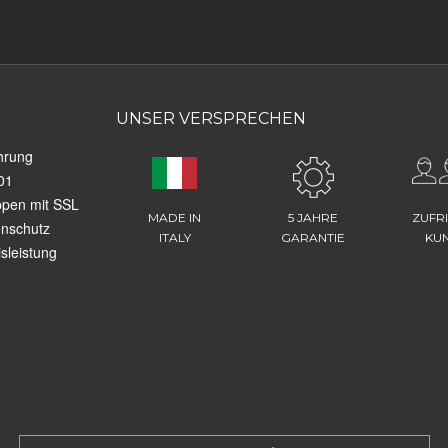
UNSER VERSPRECHEN
hrung
01
ppen mit SSL
MADE IN
5 JAHRE
ZUFR
enschutz
ITALY
GARANTIE
KU
sleistung