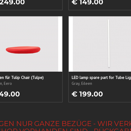
 249.00
€ 149.00
sen für Tulip Chair (Tulpe)
LED lamp spare part for Tube Lig
n, Eero
Gray, Eileen
49.00
€ 199.00
GEN NUR GANZE BEZÜGE - WIR VER