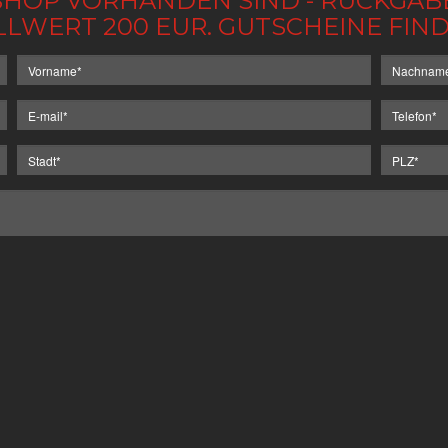
IM SHOP VORHANDEN SIND - RÜCKGA
LLWERT 200 EUR. GUTSCHEINE FI