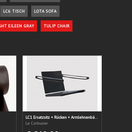
LC6 TISCH
LOTA SOFA
GHT EILEEN GRAY
TULIP CHAIR
LC1 Ersatzsitz + Rücken + Armlehnenbänder
Le Corbusier