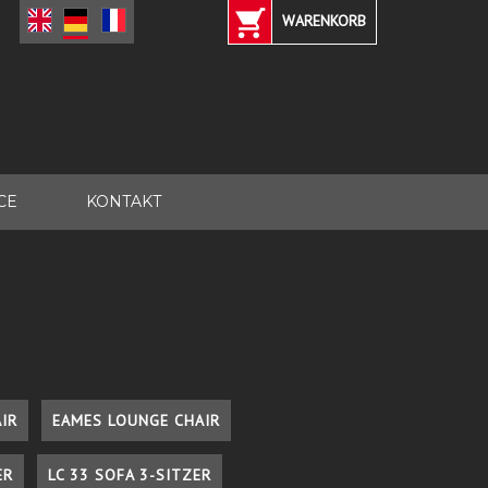
WARENKORB
CE
KONTAKT
IR
EAMES LOUNGE CHAIR
ER
LC 33 SOFA 3-SITZER