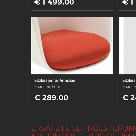
€ 1 499.00
€ 1
Sitzkissen für Armchair
Sitzkis
Saarinen, Eero
Saarine
€ 289.00
€ 2
ERSATZTEILE - POLSTERUN