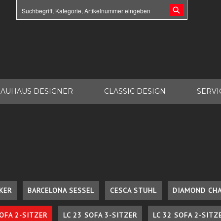
AUHAUS DESIGNER
CLASSIC DESIGN
SERVI
KER
BARCELONA SESSEL
CESCA STUHL
DIAMOND CHA
SOFA 2-SITZER
LC 23 SOFA 3-SITZER
LC 32 SOFA 2-SITZ