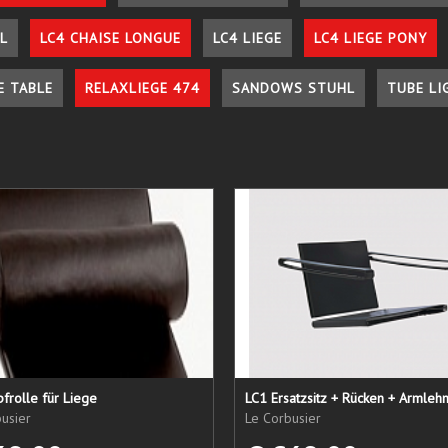
L
LC4 CHAISE LONGUE
LC4 LIEGE
LC4 LIEGE PONY
E TABLE
RELAXLIEGE 474
SANDOWS STUHL
TUBE LI
frolle für Liege
usier
Le Corbusier