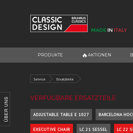
🔥
PRODUKTE
AKTIONEN
B
Service
Ersatzteile
VERFÜGBARE ERSATZTEILE
ÜBER UNS
ADJUSTABLE TABLE E 1027
BARCELONA HOC
EXECUTIVE CHAIR
LC 21 SESSEL
LC 22 