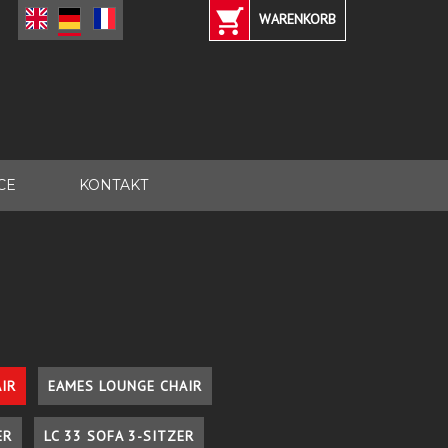
WARENKORB
CE
KONTAKT
IR
EAMES LOUNGE CHAIR
ER
LC 33 SOFA 3-SITZER