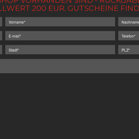
IM SHOP VORHANDEN SIND - RÜCKGA
LLWERT 200 EUR. GUTSCHEINE FI