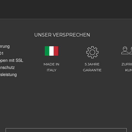
UNSER VERSPRECHEN
hrung
01
ppen mit SSL
MADE IN
5 JAHRE
ZUFR
enschutz
ITALY
GARANTIE
KU
sleistung