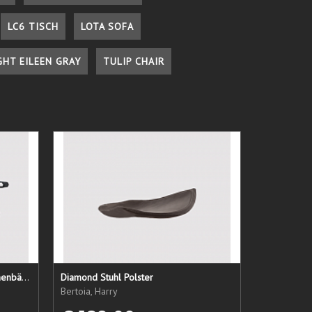
LC6 TISCH
LOTA SOFA
GHT EILEEN GRAY
TULIP CHAIR
LC1 Ersatzsitz + Rücken + Armlehnenbänder
Diamond Stuhl Polster
Bertoia, Harry