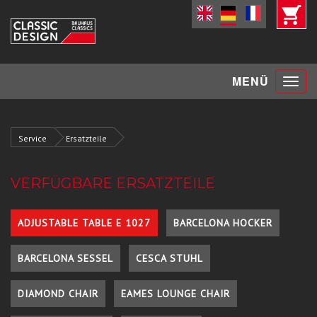
Toggle
MENÜ
navigat
Service
Ersatzteile
VERFÜGBARE ERSATZTEILE
ADJUSTABLE TABLE E 1027
BARCELONA HOCKER
BARCELONA SESSEL
CESCA STUHL
DIAMOND CHAIR
EAMES LOUNGE CHAIR