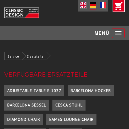
Toggle
MENÜ
navigat
Service
Ersatzteile
VERFÜGBARE ERSATZTEILE
ADJUSTABLE TABLE E 1027
BARCELONA HOCKER
BARCELONA SESSEL
CESCA STUHL
DIAMOND CHAIR
EAMES LOUNGE CHAIR