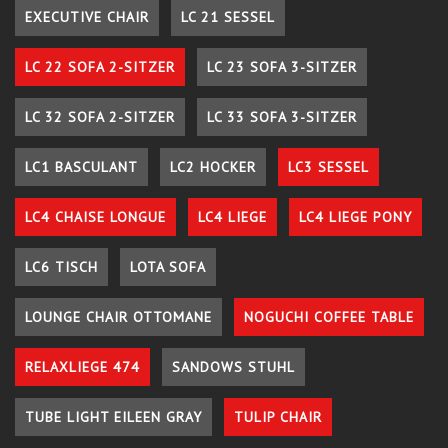
EXECUTIVE CHAIR
LC 21 SESSEL
LC 22 SOFA 2-SITZER
LC 23 SOFA 3-SITZER
LC 32 SOFA 2-SITZER
LC 33 SOFA 3-SITZER
LC1 BASCULANT
LC2 HOCKER
LC3 SESSEL
LC4 CHAISE LONGUE
LC4 LIEGE
LC4 LIEGE PONY
LC6 TISCH
LOTA SOFA
LOUNGE CHAIR OTTOMANE
NOGUCHI COFFEE TABLE
RELAXLIEGE 474
SANDOWS STUHL
TUBE LIGHT EILEEN GRAY
TULIP CHAIR