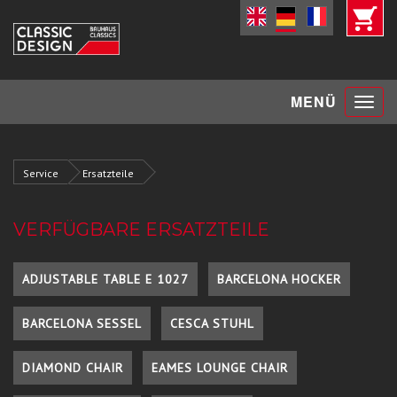
Toggle
MENÜ
navigat
Service
Ersatzteile
VERFÜGBARE ERSATZTEILE
ADJUSTABLE TABLE E 1027
BARCELONA HOCKER
BARCELONA SESSEL
CESCA STUHL
DIAMOND CHAIR
EAMES LOUNGE CHAIR