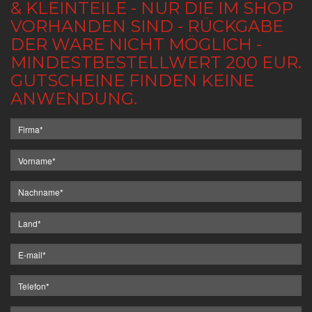
& KLEINTEILE - NUR DIE IM SHOP
VORHANDEN SIND - RÜCKGABE
DER WARE NICHT MÖGLICH -
MINDESTBESTELLWERT 200 EUR.
GUTSCHEINE FINDEN KEINE
ANWENDUNG.