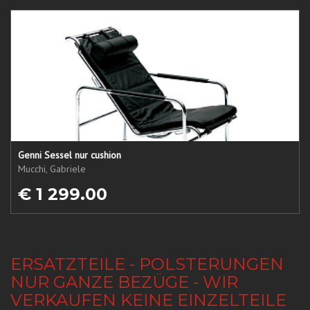
Genni Sessel nur cushion
Mucchi, Gabriele
€ 1 299.00
ERSATZTEILE - POLSTERUNGEN
NUR GANZE BEZÜGE - WIR
VERKAUFEN KEINE EINZELTEILE