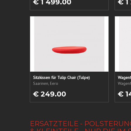
€ 1 499.00
€ 1
Sitzkissen für Tulip Chair (Tulpe)
Wagenf
Saarinen, Eero
Wagenf
€ 249.00
€ 1
ERSATZTEILE - POLSTERUN