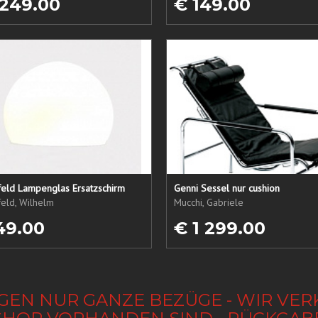
 249.00
€ 149.00
eld Lampenglas Ersatzschirm
Genni Sessel nur cushion
eld, Wilhelm
Mucchi, Gabriele
49.00
€ 1 299.00
GEN NUR GANZE BEZÜGE - WIR VER