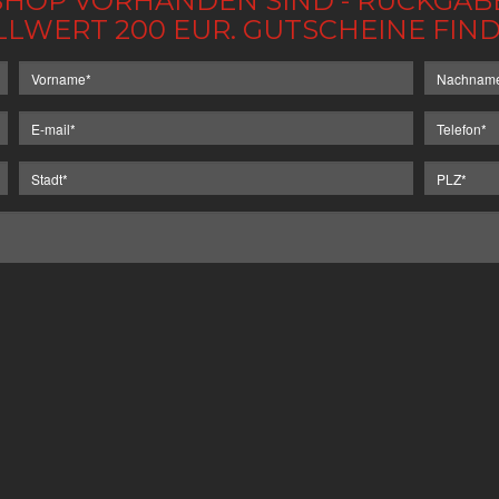
IM SHOP VORHANDEN SIND - RÜCKGA
LLWERT 200 EUR. GUTSCHEINE FI