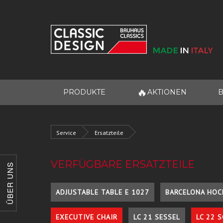
🔥
PRODUKTE
AKTIONEN
B
Service
Ersatzteile
VERFÜGBARE ERSATZTEILE
ÜBER UNS
ADJUSTABLE TABLE E 1027
BARCELONA HOC
EXECUTIVE CHAIR
LC 21 SESSEL
LC 22 