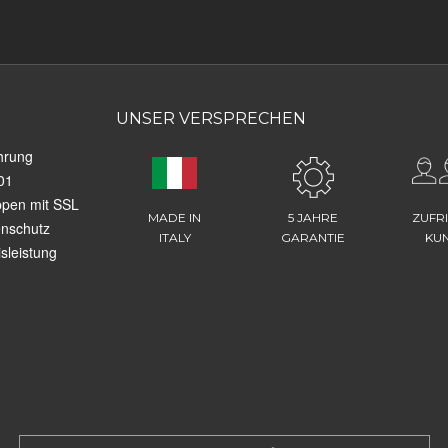
UNSER VERSPRECHEN
hrung
01
ppen mit SSL
MADE IN
5 JAHRE
ZUFR
enschutz
ITALY
GARANTIE
KU
sleistung