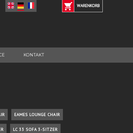
WARENKORB
CE
KONTAKT
IR
EAMES LOUNGE CHAIR
ER
LC 33 SOFA 3-SITZER