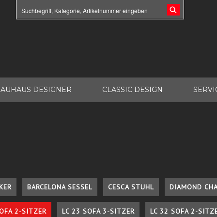
AUHAUS DESIGNER
CLASSIC DESIGN
SERVI
KER
BARCELONA SESSEL
CESCA STUHL
DIAMOND CHA
SOFA 2-SITZER
LC 23 SOFA 3-SITZER
LC 32 SOFA 2-SITZ