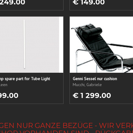
 249.00
€ 149.00
p spare part for Tube Light
Genni Sessel nur cushion
ileen
Mucchi, Gabriele
99.00
€ 1 299.00
GEN NUR GANZE BEZÜGE - WIR VER