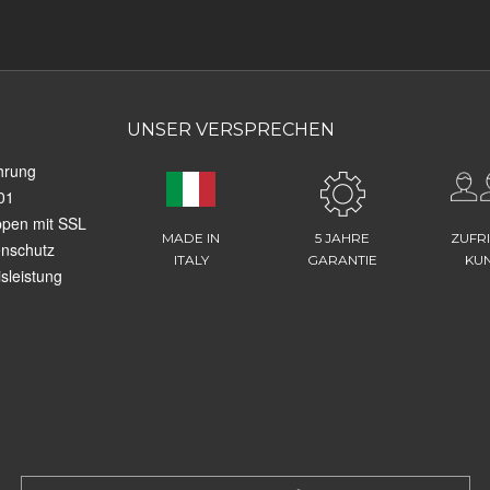
UNSER VERSPRECHEN
hrung
01
ppen mit SSL
MADE IN
5 JAHRE
ZUFR
enschutz
ITALY
GARANTIE
KU
sleistung