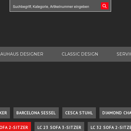
AUHAUS DESIGNER
CLASSIC DESIGN
SERVI
KER
BARCELONA SESSEL
CESCA STUHL
DIAMOND CHA
SOFA 2-SITZER
LC 23 SOFA 3-SITZER
LC 32 SOFA 2-SITZ