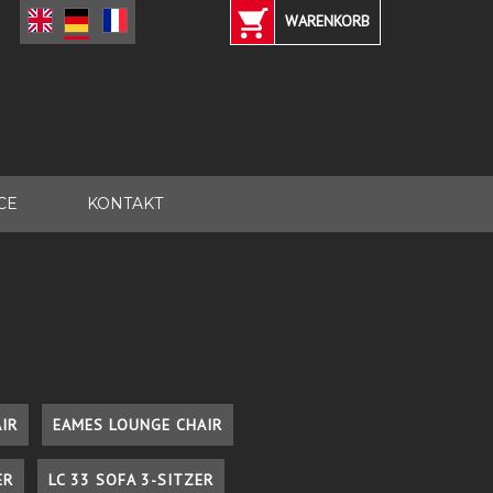
WARENKORB
CE
KONTAKT
IR
EAMES LOUNGE CHAIR
ER
LC 33 SOFA 3-SITZER