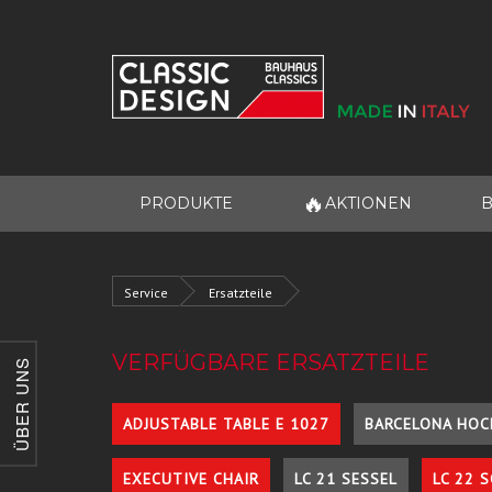
🔥
PRODUKTE
AKTIONEN
B
Service
Ersatzteile
VERFÜGBARE ERSATZTEILE
ÜBER UNS
ADJUSTABLE TABLE E 1027
BARCELONA HOC
EXECUTIVE CHAIR
LC 21 SESSEL
LC 22 