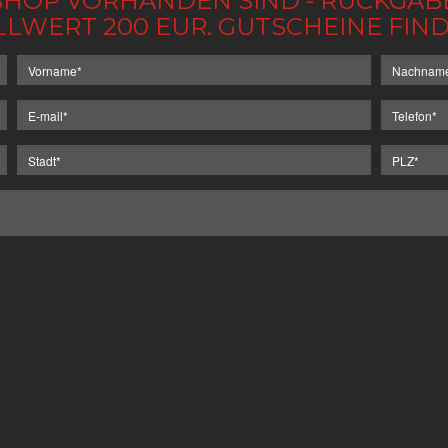
IM SHOP VORHANDEN SIND - RÜCKGA
LLWERT 200 EUR. GUTSCHEINE FI