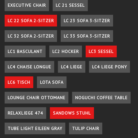
EXECUTIVE CHAIR
LC 21 SESSEL
LC 22 SOFA 2-SITZER
LC 23 SOFA 3-SITZER
LC 32 SOFA 2-SITZER
LC 33 SOFA 3-SITZER
LC1 BASCULANT
LC2 HOCKER
LC3 SESSEL
LC4 CHAISE LONGUE
LC4 LIEGE
LC4 LIEGE PONY
LC6 TISCH
LOTA SOFA
LOUNGE CHAIR OTTOMANE
NOGUCHI COFFEE TABLE
RELAXLIEGE 474
SANDOWS STUHL
TUBE LIGHT EILEEN GRAY
TULIP CHAIR