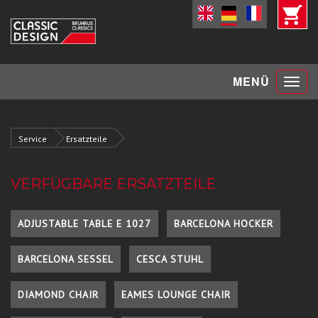
Toggle
MENÜ
navigat
Service
Ersatzteile
VERFÜGBARE ERSATZTEILE
ADJUSTABLE TABLE E 1027
BARCELONA HOCKER
BARCELONA SESSEL
CESCA STUHL
DIAMOND CHAIR
EAMES LOUNGE CHAIR