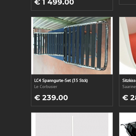
€ 1 499.00
LC4 Spanngurte-Set (35 Stck)
Sitzkis
Le Corbusier
Saarine
€ 239.00
€ 2