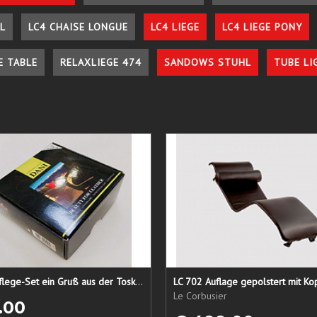
L
LC4 CHAISE LONGUE
LC4 LIEGE
LC4 LIEGE PONY
E TABLE
RELAXLIEGE 474
SANDOWS STUHL
TUBE LI
Lederpflege-Set ein Gruß aus der Toskana...
LC 702 Auflage gepolstert mit Ko
Le Corbusier
.00