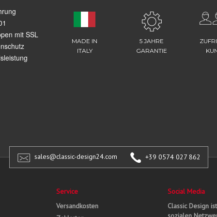
hrung
01
ppen mit SSL
MADE IN
5 JAHRE
ZUFR
enschutz
ITALY
GARANTIE
KU
sleistung
sales@classic-design24.com
+39 0574 027 862
Service
Social Media
Versandkosten
Classic Design is
sozialen Netzwer