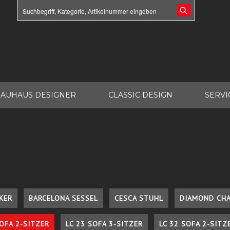
AUHAUS DESIGNER
CLASSIC DESIGN
SERVI
KER
BARCELONA SESSEL
CESCA STUHL
DIAMOND CHA
SOFA 2-SITZER
LC 23 SOFA 3-SITZER
LC 32 SOFA 2-SITZ