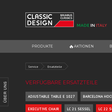
🔥
PRODUKTE
AKTIONEN
B
Service
Ersatzteile
VERFÜGBARE ERSATZTEILE
ÜBER UNS
ADJUSTABLE TABLE E 1027
BARCELONA HOC
EXECUTIVE CHAIR
LC 21 SESSEL
LC 22 