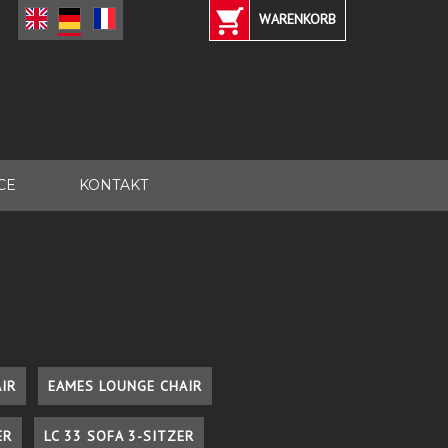
WARENKORB
CE
KONTAKT
IR
EAMES LOUNGE CHAIR
ER
LC 33 SOFA 3-SITZER