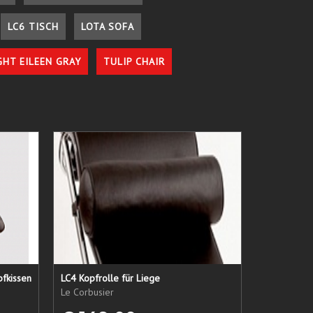
LC6 TISCH
LOTA SOFA
GHT EILEEN GRAY
TULIP CHAIR
pfkissen
LC4 Kopfrolle für Liege
Le Corbusier