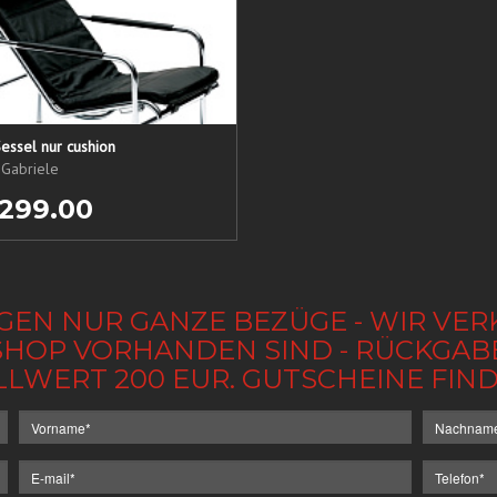
essel nur cushion
 Gabriele
 299.00
GEN NUR GANZE BEZÜGE - WIR VER
IM SHOP VORHANDEN SIND - RÜCKGA
LLWERT 200 EUR. GUTSCHEINE FI