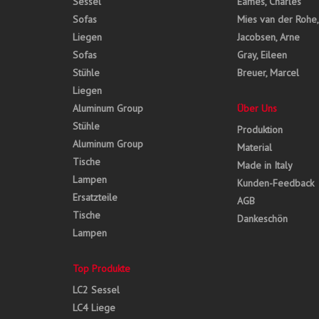
Sessel
Eames, Charles
Sofas
Mies van der Rohe
Liegen
Jacobsen, Arne
Sofas
Gray, Eileen
Stühle
Breuer, Marcel
Liegen
Aluminum Group
Über Uns
Stühle
Produktion
Aluminum Group
Material
Tische
Made in Italy
Lampen
Kunden-Feedback
Ersatzteile
AGB
Tische
Dankeschön
Lampen
Top Produkte
LC2 Sessel
LC4 Liege