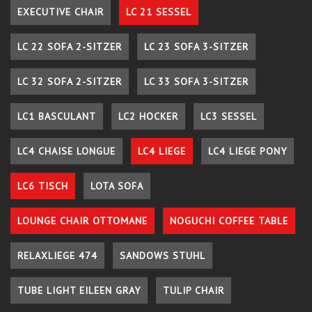
EXECUTIVE CHAIR
LC 21 SESSEL
LC 22 SOFA 2-SITZER
LC 23 SOFA 3-SITZER
LC 32 SOFA 2-SITZER
LC 33 SOFA 3-SITZER
LC1 BASCULANT
LC2 HOCKER
LC3 SESSEL
LC4 CHAISE LONGUE
LC4 LIEGE
LC4 LIEGE PONY
LC6 TISCH
LOTA SOFA
LOUNGE CHAIR OTTOMANE
NOGUCHI COFFEE TABLE
RELAXLIEGE 474
SANDOWS STUHL
TUBE LIGHT EILEEN GRAY
TULIP CHAIR