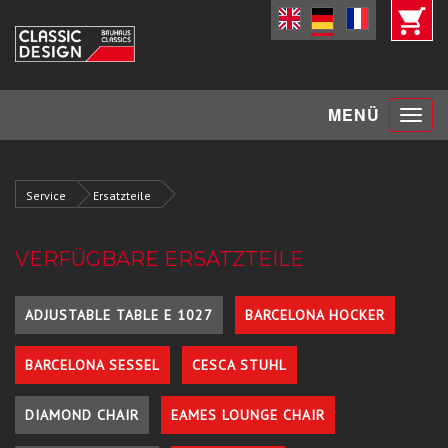
Toggle
MENÜ
navigat
Service
Ersatzteile
VERFÜGBARE ERSATZTEILE
ADJUSTABLE TABLE E 1027
BARCELONA HOCKER
BARCELONA SESSEL
CESCA STUHL
DIAMOND CHAIR
EAMES LOUNGE CHAIR