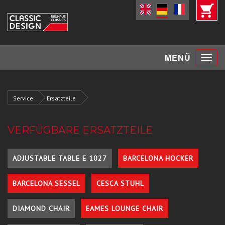
Toggle
MENÜ
navigat
Service
Ersatzteile
VERFÜGBARE ERSATZTEILE
ADJUSTABLE TABLE E 1027
BARCELONA HOCKER
BARCELONA SESSEL
CESCA STUHL
DIAMOND CHAIR
EAMES LOUNGE CHAIR