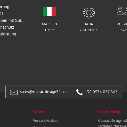
hrung
01
ppen mit SSL
MADE IN
5 JAHRE
ZUFR
enschutz
ITALY
GARANTIE
KU
sleistung
sales@classic-design24.com
+39 0574 027 862
Service
Social Media
Versandkosten
Classic Design is
sozialen Netzwer