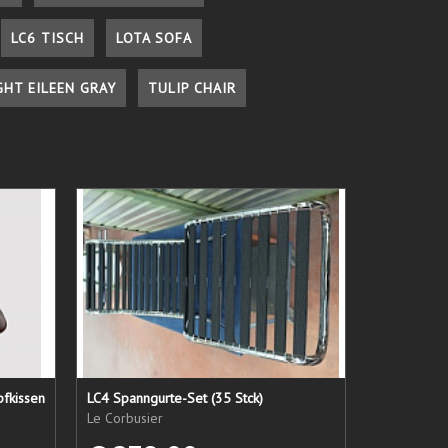
LC6 TISCH
LOTA SOFA
GHT EILEEN GRAY
TULIP CHAIR
pfkissen
LC4 Spanngurte-Set (35 Stck)
Le Corbusier