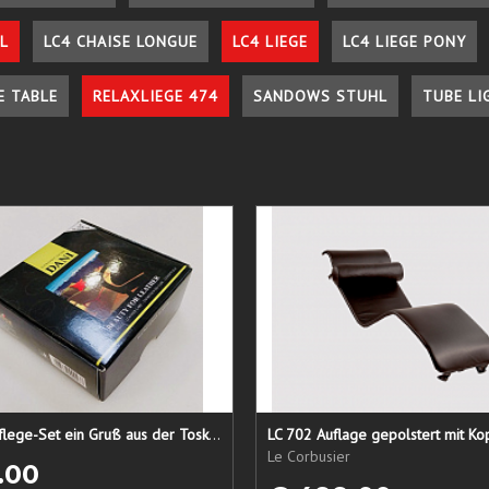
L
LC4 CHAISE LONGUE
LC4 LIEGE
LC4 LIEGE PONY
E TABLE
RELAXLIEGE 474
SANDOWS STUHL
TUBE LI
Lederpflege-Set ein Gruß aus der Toskana...
LC 702 Auflage gepolstert mit Ko
Le Corbusier
.00