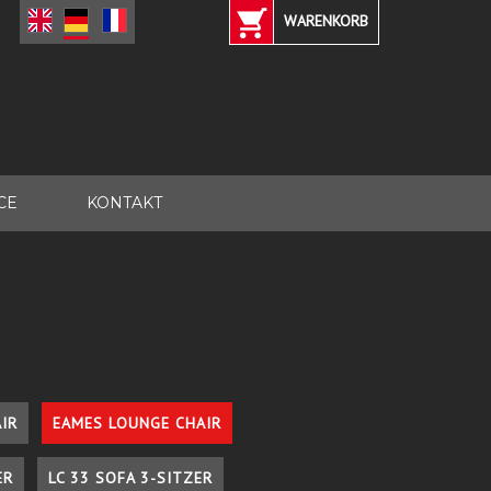
WARENKORB
CE
KONTAKT
IR
EAMES LOUNGE CHAIR
ER
LC 33 SOFA 3-SITZER