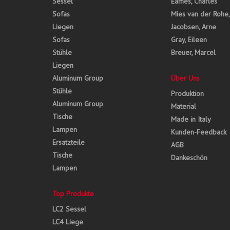
Sessel
Eames, Charles
Sofas
Mies van der Rohe
Liegen
Jacobsen, Arne
Sofas
Gray, Eileen
Stühle
Breuer, Marcel
Liegen
Aluminum Group
Über Uns
Stühle
Produktion
Aluminum Group
Material
Tische
Made in Italy
Lampen
Kunden-Feedback
Ersatzteile
AGB
Tische
Dankeschön
Lampen
Top Produkte
LC2 Sessel
LC4 Liege