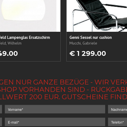
eld Lampenglas Ersatzschirm
Genni Sessel nur cushion
eld, Wilhelm
Mucchi, Gabriele
49.00
€ 1 299.00
GEN NUR GANZE BEZÜGE - WIR VER
IM SHOP VORHANDEN SIND - RÜCKGA
LLWERT 200 EUR. GUTSCHEINE FI