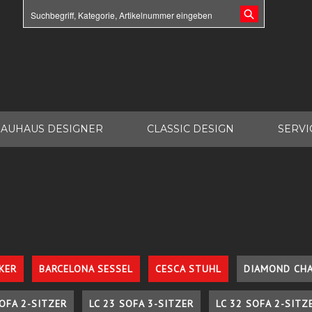
AUHAUS DESIGNER
CLASSIC DESIGN
SERVI
KER
BARCELONA SESSEL
CESCA STUHL
DIAMOND CHA
SOFA 2-SITZER
LC 23 SOFA 3-SITZER
LC 32 SOFA 2-SITZ