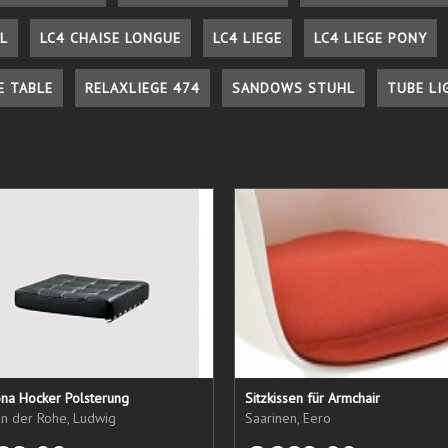
L
LC4 CHAISE LONGUE
LC4 LIEGE
LC4 LIEGE PONY
E TABLE
RELAXLIEGE 474
SANDOWS STUHL
TUBE LI
ona Hocker Polsterung
Sitzkissen für Armchair
an der Rohe, Ludwig
Saarinen, Eero