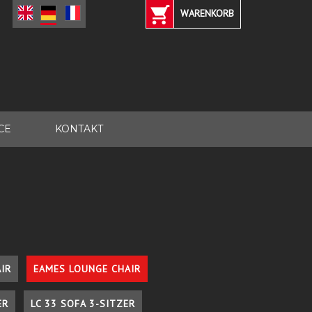
WARENKORB
CE
KONTAKT
IR
EAMES LOUNGE CHAIR
ER
LC 33 SOFA 3-SITZER