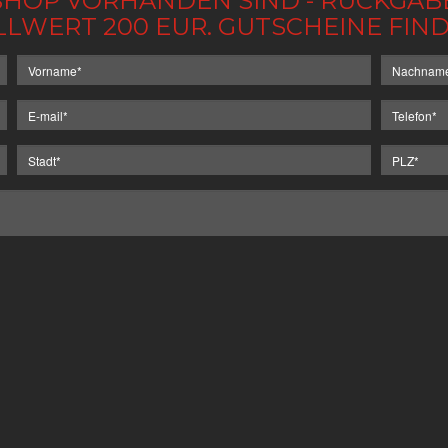
IM SHOP VORHANDEN SIND - RÜCKGA
LLWERT 200 EUR. GUTSCHEINE FI