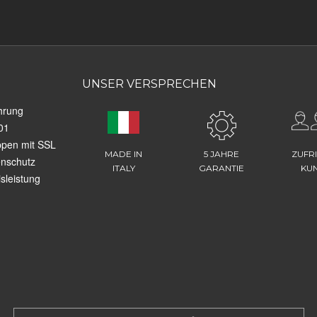
UNSER VERSPRECHEN
hrung
01
ppen mit SSL
MADE IN
5 JAHRE
ZUFR
enschutz
ITALY
GARANTIE
KU
sleistung