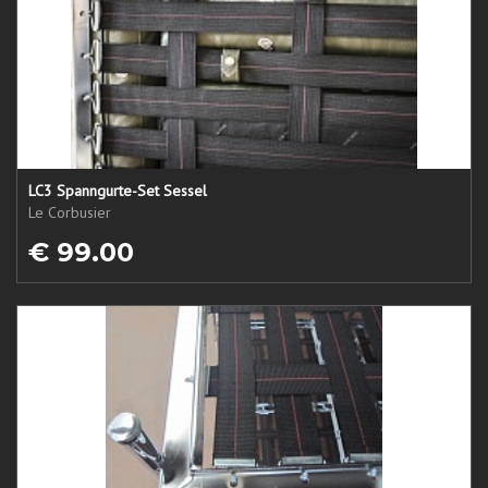
LC3 Spanngurte-Set Sessel
Le Corbusier
€ 99.00