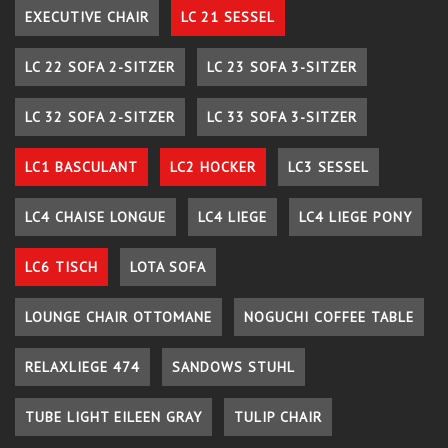
EXECUTIVE CHAIR
LC 21 SESSEL
LC 22 SOFA 2-SITZER
LC 23 SOFA 3-SITZER
LC 32 SOFA 2-SITZER
LC 33 SOFA 3-SITZER
LC1 BASCULANT
LC2 HOCKER
LC3 SESSEL
LC4 CHAISE LONGUE
LC4 LIEGE
LC4 LIEGE PONY
LC6 TISCH
LOTA SOFA
LOUNGE CHAIR OTTOMANE
NOGUCHI COFFEE TABLE
RELAXLIEGE 474
SANDOWS STUHL
TUBE LIGHT EILEEN GRAY
TULIP CHAIR