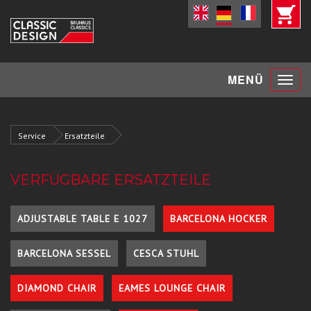
Toggle
MENÜ
navigat
Service
Ersatzteile
VERFÜGBARE ERSATZTEILE
ADJUSTABLE TABLE E 1027
BARCELONA HOCKER
BARCELONA SESSEL
CESCA STUHL
DIAMOND CHAIR
EAMES LOUNGE CHAIR