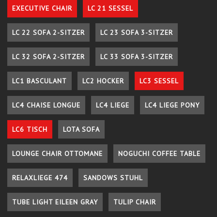
EXECUTIVE CHAIR
LC 21 SESSEL
LC 22 SOFA 2-SITZER
LC 23 SOFA 3-SITZER
LC 32 SOFA 2-SITZER
LC 33 SOFA 3-SITZER
LC1 BASCULANT
LC2 HOCKER
LC3 SESSEL
LC4 CHAISE LONGUE
LC4 LIEGE
LC4 LIEGE PONY
LC6 TISCH
LOTA SOFA
LOUNGE CHAIR OTTOMANE
NOGUCHI COFFEE TABLE
RELAXLIEGE 474
SANDOWS STUHL
TUBE LIGHT EILEEN GRAY
TULIP CHAIR