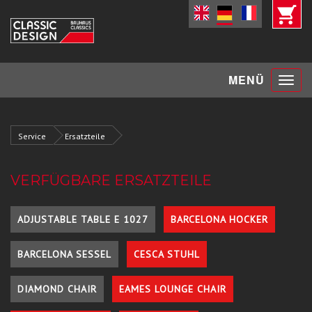
Toggle
MENÜ
navigat
Service
Ersatzteile
VERFÜGBARE ERSATZTEILE
ADJUSTABLE TABLE E 1027
BARCELONA HOCKER
BARCELONA SESSEL
CESCA STUHL
DIAMOND CHAIR
EAMES LOUNGE CHAIR