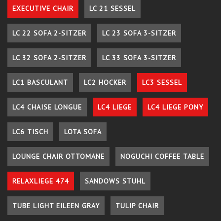
EXECUTIVE CHAIR
LC 21 SESSEL
LC 22 SOFA 2-SITZER
LC 23 SOFA 3-SITZER
LC 32 SOFA 2-SITZER
LC 33 SOFA 3-SITZER
LC1 BASCULANT
LC2 HOCKER
LC3 SESSEL
LC4 CHAISE LONGUE
LC4 LIEGE
LC4 LIEGE PONY
LC6 TISCH
LOTA SOFA
LOUNGE CHAIR OTTOMANE
NOGUCHI COFFEE TABLE
RELAXLIEGE 474
SANDOWS STUHL
TUBE LIGHT EILEEN GRAY
TULIP CHAIR