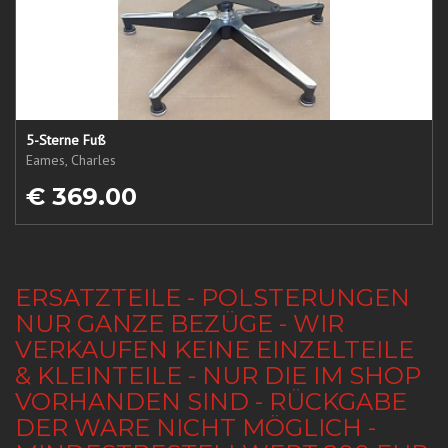
5-Sterne Fuß
Eames, Charles
€ 369.00
ERSATZTEILE - POLSTERUNGEN
NUR GANZE BEZÜGE - WIR
VERKAUFEN KEINE EINZELTEILE
& KLEINTEILE - NUR DIE IM SHOP
VORHANDEN SIND - RÜCKGABE
DER WARE NICHT MÖGLICH -