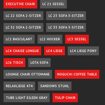
EXECUTIVE CHAIR
LC 21 SESSEL
LC 22 SOFA 2-SITZER
LC 23 SOFA 3-SITZER
LC 32 SOFA 2-SITZER
LC 33 SOFA 3-SITZER
LC1 BASCULANT
LC2 HOCKER
LC3 SESSEL
LC4 CHAISE LONGUE
LC4 LIEGE
LC4 LIEGE PONY
LC6 TISCH
LOTA SOFA
LOUNGE CHAIR OTTOMANE
NOGUCHI COFFEE TABLE
RELAXLIEGE 474
SANDOWS STUHL
TUBE LIGHT EILEEN GRAY
TULIP CHAIR