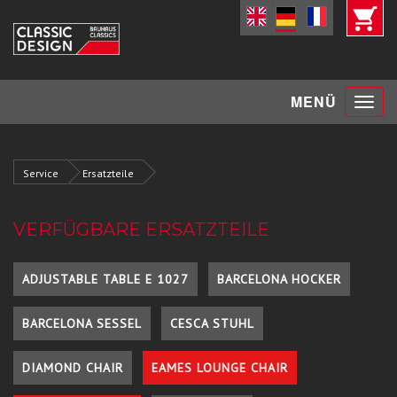
Toggle
MENÜ
navigat
Service
Ersatzteile
VERFÜGBARE ERSATZTEILE
ADJUSTABLE TABLE E 1027
BARCELONA HOCKER
BARCELONA SESSEL
CESCA STUHL
DIAMOND CHAIR
EAMES LOUNGE CHAIR