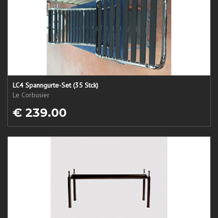
LC4 Spanngurte-Set (35 Stck)
Le Corbusier
€ 239.00