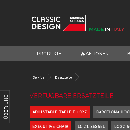
🔥
PRODUKTE
AKTIONEN
B
Service
Ersatzteile
VERFÜGBARE ERSATZTEILE
ÜBER UNS
ADJUSTABLE TABLE E 1027
BARCELONA HOC
EXECUTIVE CHAIR
LC 21 SESSEL
LC 22 