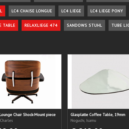
L
LC4 CHAISE LONGUE
LC4 LIEGE
LC4 LIEGE PONY
E TABLE
RELAXLIEGE 474
SANDOWS STUHL
TUBE LI
Lounge Chair Shock-Mount piece
Glasplatte Coffee Table, 19mm
Charles
Noguchi, Isamu