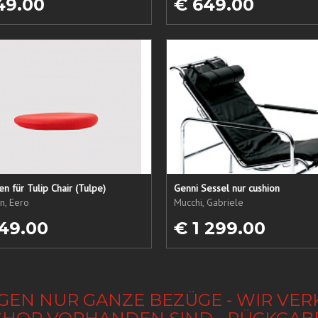
49.00
€ 649.00
sen für Tulip Chair (Tulpe)
Genni Sessel nur cushion
n, Eero
Mucchi, Gabriele
49.00
€ 1 299.00
GEN NUR GANZE BEZÜGE - WIR VER