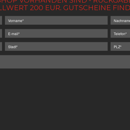
IM SHOP VORHANDEN SIND - RÜCKGA
LLWERT 200 EUR. GUTSCHEINE FI