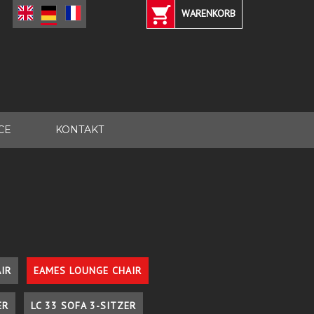
WARENKORB
CE
KONTAKT
IR
EAMES LOUNGE CHAIR
ER
LC 33 SOFA 3-SITZER