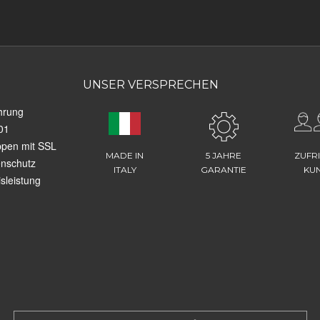
UNSER VERSPRECHEN
hrung
01
ppen mit SSL
MADE IN
5 JAHRE
ZUFR
enschutz
ITALY
GARANTIE
KU
sleistung