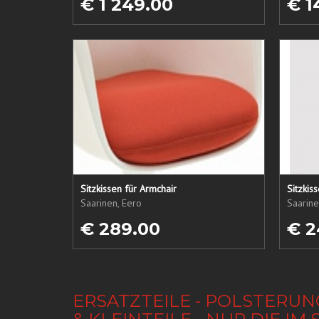
€ 1 249.00
€ 1
Sitzkissen für Armchair
Sitzkis
Saarinen, Eero
Saarine
€ 289.00
€ 2
ERSATZTEILE - POLSTERUN