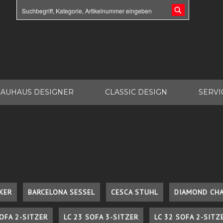
AUHAUS DESIGNER
CLASSIC DESIGN
SERVI
KER
BARCELONA SESSEL
CESCA STUHL
DIAMOND CHA
SOFA 2-SITZER
LC 23 SOFA 3-SITZER
LC 32 SOFA 2-SITZ