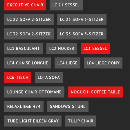
EXECUTIVE CHAIR
LC 21 SESSEL
LC 22 SOFA 2-SITZER
LC 23 SOFA 3-SITZER
LC 32 SOFA 2-SITZER
LC 33 SOFA 3-SITZER
LC1 BASCULANT
LC2 HOCKER
LC3 SESSEL
LC4 CHAISE LONGUE
LC4 LIEGE
LC4 LIEGE PONY
LC6 TISCH
LOTA SOFA
LOUNGE CHAIR OTTOMANE
NOGUCHI COFFEE TABLE
RELAXLIEGE 474
SANDOWS STUHL
TUBE LIGHT EILEEN GRAY
TULIP CHAIR