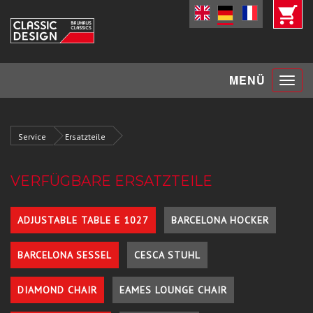
Toggle
MENÜ
navigat
Service
Ersatzteile
VERFÜGBARE ERSATZTEILE
ADJUSTABLE TABLE E 1027
BARCELONA HOCKER
BARCELONA SESSEL
CESCA STUHL
DIAMOND CHAIR
EAMES LOUNGE CHAIR