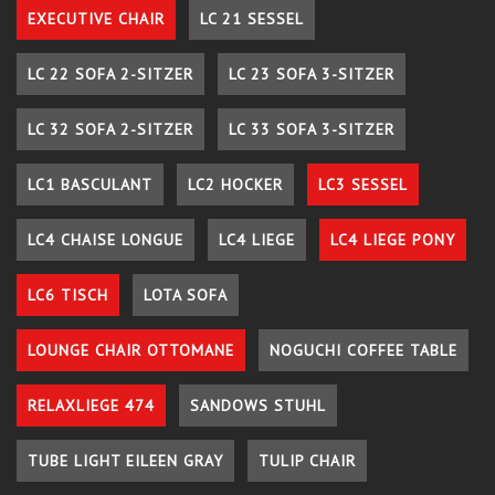
EXECUTIVE CHAIR
LC 21 SESSEL
LC 22 SOFA 2-SITZER
LC 23 SOFA 3-SITZER
LC 32 SOFA 2-SITZER
LC 33 SOFA 3-SITZER
LC1 BASCULANT
LC2 HOCKER
LC3 SESSEL
LC4 CHAISE LONGUE
LC4 LIEGE
LC4 LIEGE PONY
LC6 TISCH
LOTA SOFA
LOUNGE CHAIR OTTOMANE
NOGUCHI COFFEE TABLE
RELAXLIEGE 474
SANDOWS STUHL
TUBE LIGHT EILEEN GRAY
TULIP CHAIR