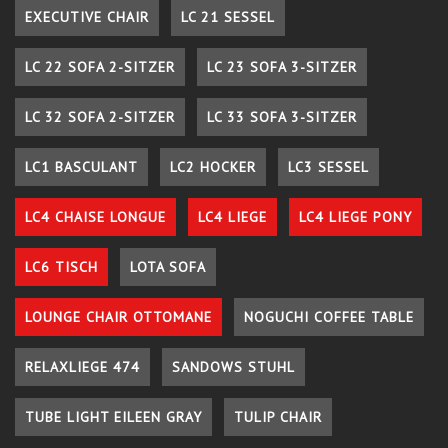
EXECUTIVE CHAIR
LC 21 SESSEL
LC 22 SOFA 2-SITZER
LC 23 SOFA 3-SITZER
LC 32 SOFA 2-SITZER
LC 33 SOFA 3-SITZER
LC1 BASCULANT
LC2 HOCKER
LC3 SESSEL
LC4 CHAISE LONGUE
LC4 LIEGE
LC4 LIEGE PONY
LC6 TISCH
LOTA SOFA
LOUNGE CHAIR OTTOMANE
NOGUCHI COFFEE TABLE
RELAXLIEGE 474
SANDOWS STUHL
TUBE LIGHT EILEEN GRAY
TULIP CHAIR