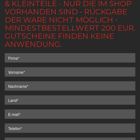
& KLEINTEILE - NUR DIE IM SHOP
VORHANDEN SIND - RÜCKGABE
DER WARE NICHT MÖGLICH -
MINDESTBESTELLWERT 200 EUR.
GUTSCHEINE FINDEN KEINE
ANWENDUNG.