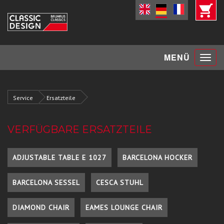
Toggle
MENÜ
navigat
Service
Ersatzteile
VERFÜGBARE ERSATZTEILE
ADJUSTABLE TABLE E 1027
BARCELONA HOCKER
BARCELONA SESSEL
CESCA STUHL
DIAMOND CHAIR
EAMES LOUNGE CHAIR