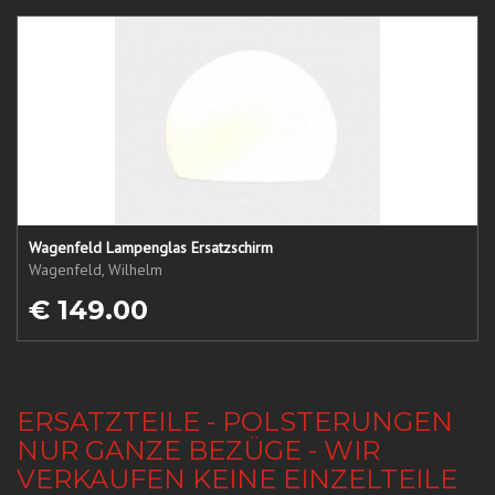
Wagenfeld Lampenglas Ersatzschirm
Wagenfeld, Wilhelm
€ 149.00
ERSATZTEILE - POLSTERUNGEN
NUR GANZE BEZÜGE - WIR
VERKAUFEN KEINE EINZELTEILE